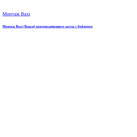
Монтаж Baxi
Монтаж Baxi (Бакси) конденсационного котла с бойлером