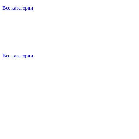
Все категории
Все категории
Работаем с брендами
Сотрудники
Отзывы клиентов
Реквизиты
Информация на сайте
Сертификаты СЦентров
География работ
Ремонт
Выезд мастера
Замена секции
Замена секции Buderus
Замена секции Viessmann