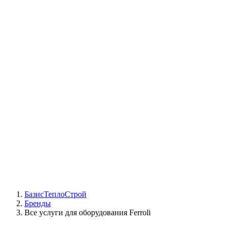
СЦ Buderus
СЦ Baxi
СЦ Viessmann
СЦ Wolf
СЦ Bosch
СЦ ACV
СЦ De Dietrich
Сотрудники
Реквизиты
БТС на карте
БазисТеплоСтрой
Бренды
Все услуги для оборудования Ferroli