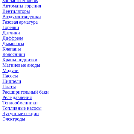
Запчасти Buderus
Автоматы горения
Вентиляторы
Воздухоотводчики
Газовая арматура
Горелки
Датчики
Диффреле
Дымососы
Клапаны
Колосники
Краны подпитки
Магниевые аноды
Модули
Насосы
Ниппели
Платы
Расширительный баки
Реле давления
Теплообменники
Топливные насосы
Чугунные секции
Электроды