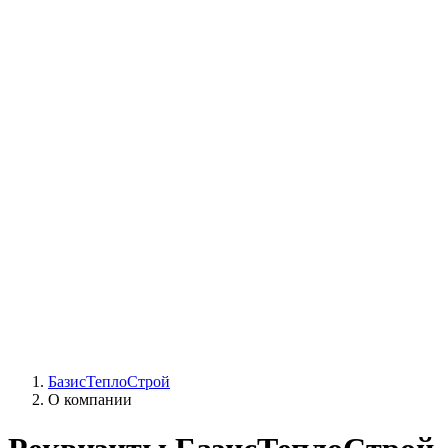
СЦ Buderus
СЦ Baxi
СЦ Viessmann
СЦ Wolf
СЦ Bosch
СЦ ACV
СЦ De Dietrich
Сотрудники
Реквизиты
БТС на карте
БазисТеплоСтрой
О компании