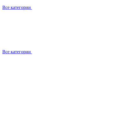
Все категории
Все категории
Работаем с брендами
Сотрудники
Отзывы клиентов
Реквизиты
Информация на сайте
Сертификаты СЦентров
География работ
Ремонт
Выезд мастера
Замена секции
Замена секции Buderus
Замена секции Viessmann