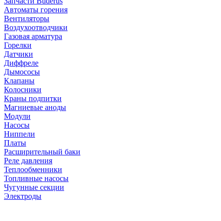
Запчасти Buderus
Автоматы горения
Вентиляторы
Воздухоотводчики
Газовая арматура
Горелки
Датчики
Диффреле
Дымососы
Клапаны
Колосники
Краны подпитки
Магниевые аноды
Модули
Насосы
Ниппели
Платы
Расширительный баки
Реле давления
Теплообменники
Топливные насосы
Чугунные секции
Электроды