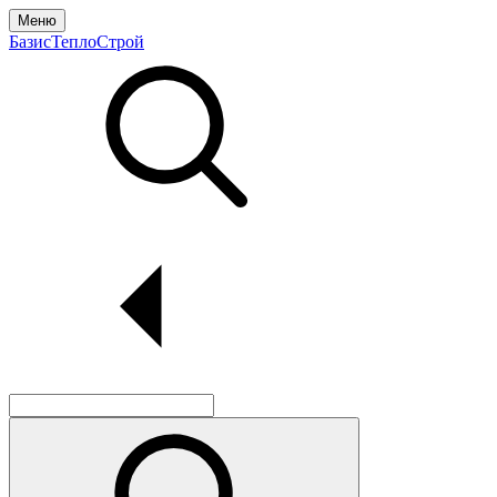
Меню
БазисТеплоСтрой