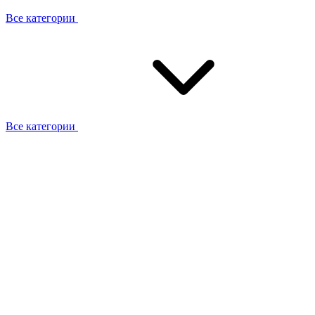
Все категории
Все категории
Работаем с брендами
Сотрудники
Отзывы клиентов
Реквизиты
Информация на сайте
Сертификаты СЦентров
География работ
Ремонт
Выезд мастера
Замена секции
Замена секции Buderus
Замена секции Viessmann