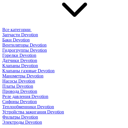
Все категории
Запчасти Devotion
Баки Devotion
Вентиляторы Devotion
Гидрогруппы Devotion
Горелки Devotion
Датчики Devotion
Клапаны Devotion
Клапаны газовые Devotion
Манометры Devotion
Насосы Devotion
Платы Devotion
Провода Devotion
Реле давления Devotion
Сифоны Devotion
Теплообменники Devotion
Устройства зажигания Devotion
Фильтры Devotion
Электроды Devotion