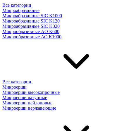
Все категории
Микроабразивные
Микроабразивные SIC K1000
Микроабразивные SIC K120
Микроабразивные SIC K320
Микрообразивные AO К600
Микрообразивные АО К1000
Все категории
Микроерши
Микроерши высокопрочные
Микроерши латунные
Микроерши нейлоновые
Микроерши нержавеющие