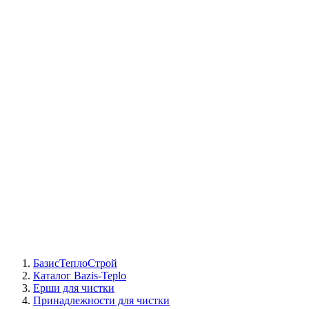
СЦ Buderus
СЦ Baxi
СЦ Viessmann
СЦ Wolf
СЦ Bosch
СЦ ACV
СЦ De Dietrich
Сотрудники
Реквизиты
БТС на карте
БазисТеплоСтрой
Каталог Bazis-Teplo
Ерши для чистки
Принадлежности для чистки