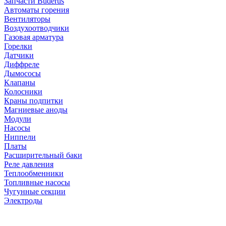
Запчасти Buderus
Автоматы горения
Вентиляторы
Воздухоотводчики
Газовая арматура
Горелки
Датчики
Диффреле
Дымососы
Клапаны
Колосники
Краны подпитки
Магниевые аноды
Модули
Насосы
Ниппели
Платы
Расширительный баки
Реле давления
Теплообменники
Топливные насосы
Чугунные секции
Электроды