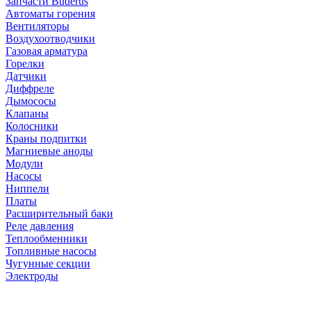
Запчасти Buderus
Автоматы горения
Вентиляторы
Воздухоотводчики
Газовая арматура
Горелки
Датчики
Диффреле
Дымососы
Клапаны
Колосники
Краны подпитки
Магниевые аноды
Модули
Насосы
Ниппели
Платы
Расширительный баки
Реле давления
Теплообменники
Топливные насосы
Чугунные секции
Электроды