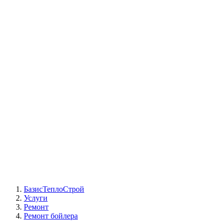
СЦ Buderus
СЦ Baxi
СЦ Viessmann
СЦ Wolf
СЦ Bosch
СЦ ACV
СЦ De Dietrich
Сотрудники
Реквизиты
БТС на карте
БазисТеплоСтрой
Услуги
Ремонт
Ремонт бойлера