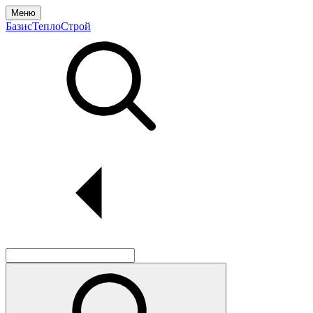
Меню
БазисТеплоСтрой