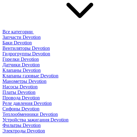
Все категории
Запчасти Devotion
Баки Devotion
Вентиляторы Devotion
Гидрогруппы Devotion
Горелки Devotion
Датчики Devotion
Клапаны Devotion
Клапаны газовые Devotion
Манометры Devotion
Насосы Devotion
Платы Devotion
Провода Devotion
Реле давления Devotion
Сифоны Devotion
Теплообменники Devotion
Устройства зажигания Devotion
Фильтры Devotion
Электроды Devotion