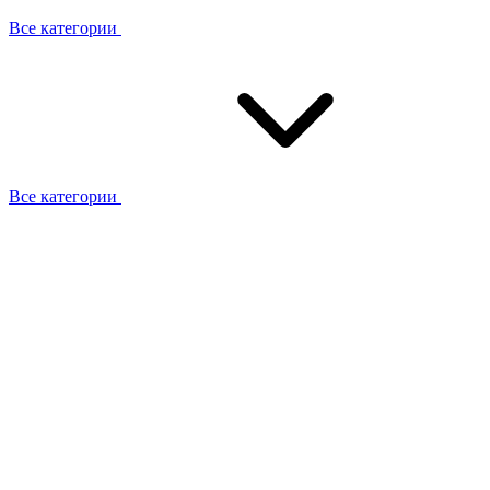
Все категории
Все категории
Работаем с брендами
Сотрудники
Отзывы клиентов
Реквизиты
Информация на сайте
Сертификаты СЦентров
География работ
Ремонт
Выезд мастера
Замена секции
Замена секции Buderus
Замена секции Viessmann