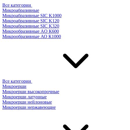
Все категории
Микроабразивные
Микроабразивные SIC K1000
Микроабразивные SIC K120
Микроабразивные SIC K320
Микрообразивные AO К600
Микрообразивные АО К1000
Все категории
Микроерши
Микроерши высокопрочные
Микроерши латунные
Микроерши нейлоновые
Микроерши нержавеющие