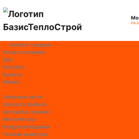
Мо
Не 
Каталог товаров
Котлы отопления
Работае
Baxi
Сотрудн
Devotion
Отзывы 
Buderus
Реквизи
Meteor
Информа
Все категории
Сертифи
Запасные части
Географ
Запчасти Buderus
Автоматы горения
Ремонт
Вентиляторы
Выезд м
Воздухоотводчики
Замена 
Газовая арматура
Замена 