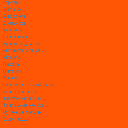
Горелки
Замена 
Датчики
Замена 
Диффреле
Замена 
Дымососы
Замена с
Клапаны
Замена с
Колосники
Замена с
Краны подпитки
Замена 
Магниевые аноды
Ремонт 
Модули
Ремон б
Насосы
Ремонт 
Ниппели
Ремонт 
Платы
Ремонт 
Расширительный баки
Ремонт 
Реле давления
Ремонт 
Теплообменники
Ремонт б
Топливные насосы
Ремонт 
Чугунные секции
Ремонт 
Электроды
Ремонт б
Все категории
Ремонт 