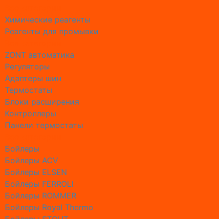
Все категории
Промывк
Химические реагенты
Промывк
Реагенты для промывки
Промывк
Все категории
Промывк
ZONT автоматика
Промывк
Регуляторы
Промывк
Адаптеры шин
Промывк
Термостаты
Промывк
Блоки расширения
Промывк
Контроллеры
Промывк
Панели термостаты
Настрой
Все категории
Настрой
Бойлеры
Настрой
Бойлеры ACV
Обслуж
Бойлеры ELSEN
Обслужи
Бойлеры FERROLI
Обслужи
Бойлеры ROMMER
Обслужи
Бойлеры Royal Thermo
Обслужи