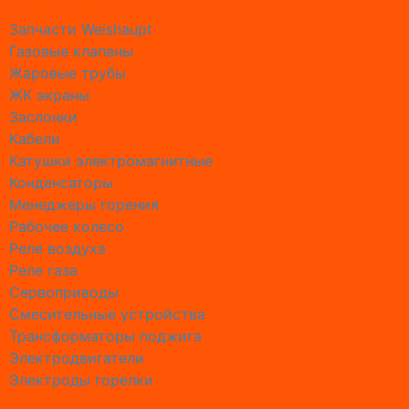
Все категории
Монтаж 
Запчасти Weishaupt
Монтаж 
Газовые клапаны
Монтаж 
Жаровые трубы
Монтаж D
ЖК экраны
Монтаж 
Заслонки
Монтаж 
Кабели
Монтаж 
Катушки электромагнитные
Монтаж 
Конденсаторы
Монтаж 
Менеджеры горения
Промыв
Рабочее колесо
Промывк
Реле воздухa
Промывк
Реле газа
Промывк
Сервоприводы
Промывк
Смесительные устройства
Промывк
Трансформаторы поджига
Промывк
Электродвигатели
Промывк
Электроды горелки
Промывка
Все категории
Промывк