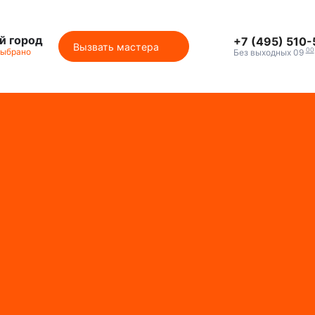
й город
+7 (495) 510
Вызвать мастера
00
выбрано
Без выходных 09
м с брендами
ики
клиентов
ты
ция на сайте
каты СЦентров
ия работ
астера
секции
секции Buderus