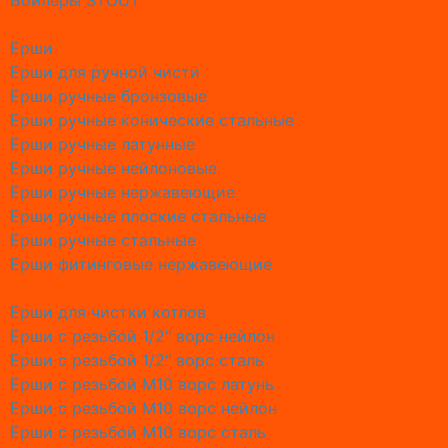
Бойлеры STOUT
Обслужи
Все категории
Обслужи
Ерши
Обслужи
Ерши для ручной чисти
Обслужив
Ерши ручные бронзовые
Обслужи
Ерши ручные конические стальные
Обслужи
Ерши ручные латунные
Обслужи
Ерши ручные нейлоновые
Обслужи
Ерши ручные нержавеющие
Обслужи
Ерши ручные плоские стальные
Обслужи
Ерши ручные стальные
Пускона
Ерши фитинговые нержавеющие
Конденс
Все категории
Наполь
Ерши для чистки котлов
Настен
Ерши с резьбой 1/2" ворс нейлон
Ерши с резьбой 1/2" ворс сталь
Дежурн
Ерши с резьбой М10 ворс латунь
Аварийн
Ерши с резьбой М10 ворс нейлон
Об Обсл
Ерши с резьбой М10 ворс сталь
Промыв