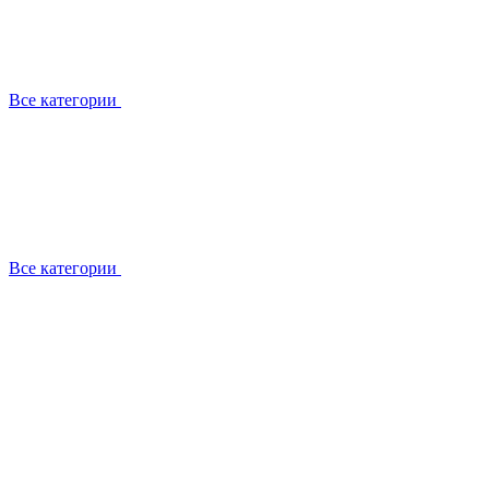
Все категории
Все категории
Работаем с брендами
Сотрудники
Отзывы клиентов
Реквизиты
Информация на сайте
Сертификаты СЦентров
География работ
Ремонт
Выезд мастера