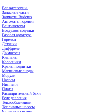
Все категории
Запасные части
Запчасти Buderus
Автоматы горения
Вентиляторы
Воздухоотводчики
Газовая арматура
Горелки
Датчики
Диффреле
Дымососы
Клапаны
Колосники
Краны подпитки
Магниевые аноды
Модули
Насосы
Ниппели
Платы
Расширительный баки
Реле давления
Теплообменники
Топливные насосы
Чугунные секции