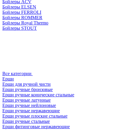
Бойлеры ACV
Бойлеры ELSEN
Бойлеры FERROLI
Бойлеры ROMMER
Бойлеры Royal Thermo
Бойлеры STOUT
Все категории
Ерши
Ерши для ручной чисти
Ерши ручные бронзовые
Ерши ручные конические стальные
Ерши ручные латунные
Ерши ручные нейлоновые
Ерши ручные нержавеющие
Ерши ручные плоские стальные
Ерши ручные стальные
Ерши фитинговые нержавеющие