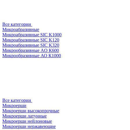
Все категории
Микроабразивные
Микроабразивные SIC K1000
Микроабразивные SIC K120
Микроабразивные SIC K320
Микрообразивные AO К600
Микрообразивные АО К1000
Все категории
Микроерши
Микроерши высокопрочные
Микроерши латунные
Микроерши нейлоновые
Микроерши нержавеющие