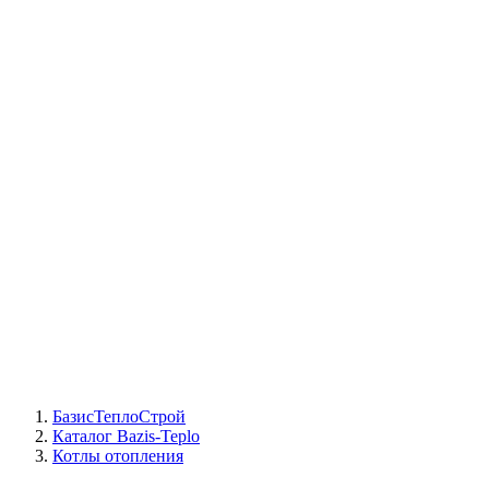
СЦ Buderus
СЦ Baxi
СЦ Viessmann
СЦ Wolf
СЦ Bosch
СЦ ACV
СЦ De Dietrich
Сотрудники
Реквизиты
БТС на карте
БазисТеплоСтрой
Каталог Bazis-Teplo
Котлы отопления