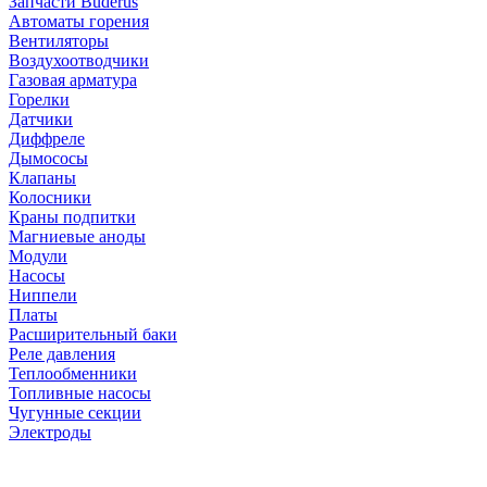
Запчасти Buderus
Автоматы горения
Вентиляторы
Воздухоотводчики
Газовая арматура
Горелки
Датчики
Диффреле
Дымососы
Клапаны
Колосники
Краны подпитки
Магниевые аноды
Модули
Насосы
Ниппели
Платы
Расширительный баки
Реле давления
Теплообменники
Топливные насосы
Чугунные секции
Электроды