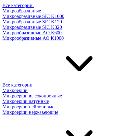
Все категории
Микроабразивные
Микроабразивные SIC K1000
Микроабразивные SIC K120
Микроабразивные SIC K320
Микрообразивные AO К600
Микрообразивные АО К1000
Все категории
Микроерши
Микроерши высокопрочные
Микроерши латунные
Микроерши нейлоновые
Микроерши нержавеющие