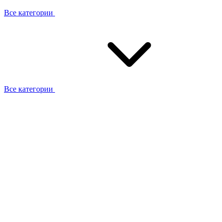
Все категории
Все категории
Работаем с брендами
Сотрудники
Отзывы клиентов
Реквизиты
Информация на сайте
Сертификаты СЦентров
География работ
Ремонт
Выезд мастера
Замена секции
Замена секции Buderus
Замена секции Viessmann