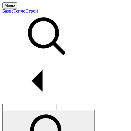
Меню
БазисТеплоСтрой