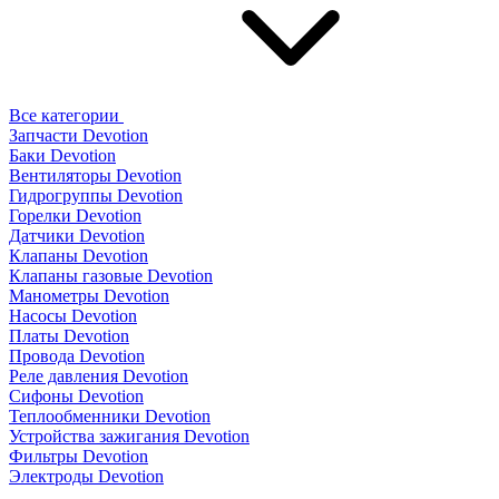
Все категории
Запчасти Devotion
Баки Devotion
Вентиляторы Devotion
Гидрогруппы Devotion
Горелки Devotion
Датчики Devotion
Клапаны Devotion
Клапаны газовые Devotion
Манометры Devotion
Насосы Devotion
Платы Devotion
Провода Devotion
Реле давления Devotion
Сифоны Devotion
Теплообменники Devotion
Устройства зажигания Devotion
Фильтры Devotion
Электроды Devotion