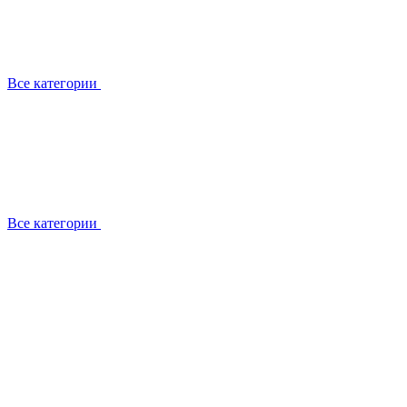
Все категории
Все категории
Работаем с брендами
Сотрудники
Отзывы клиентов
Реквизиты
Информация на сайте
Сертификаты СЦентров
География работ
Ремонт
Выезд мастера