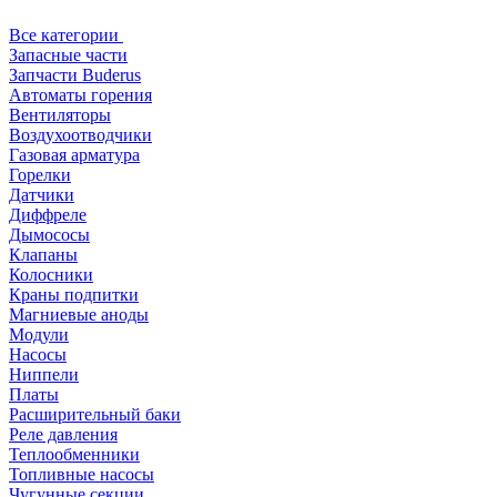
Все категории
Запасные части
Запчасти Buderus
Автоматы горения
Вентиляторы
Воздухоотводчики
Газовая арматура
Горелки
Датчики
Диффреле
Дымососы
Клапаны
Колосники
Краны подпитки
Магниевые аноды
Модули
Насосы
Ниппели
Платы
Расширительный баки
Реле давления
Теплообменники
Топливные насосы
Чугунные секции