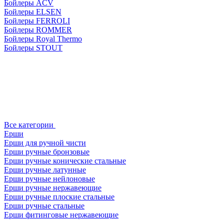
Бойлеры ACV
Бойлеры ELSEN
Бойлеры FERROLI
Бойлеры ROMMER
Бойлеры Royal Thermo
Бойлеры STOUT
Все категории
Ерши
Ерши для ручной чисти
Ерши ручные бронзовые
Ерши ручные конические стальные
Ерши ручные латунные
Ерши ручные нейлоновые
Ерши ручные нержавеющие
Ерши ручные плоские стальные
Ерши ручные стальные
Ерши фитинговые нержавеющие