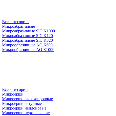
Все категории
Микроабразивные
Микроабразивные SIC K1000
Микроабразивные SIC K120
Микроабразивные SIC K320
Микрообразивные AO К600
Микрообразивные АО К1000
Все категории
Микроерши
Микроерши высокопрочные
Микроерши латунные
Микроерши нейлоновые
Микроерши нержавеющие