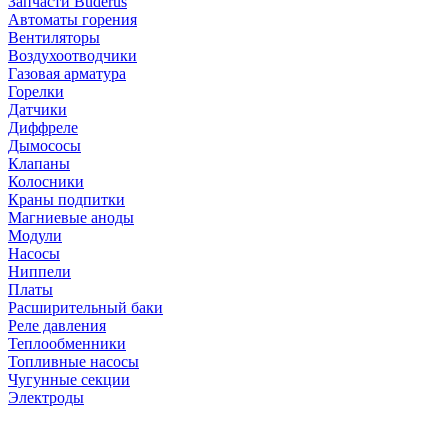
Запчасти Buderus
Автоматы горения
Вентиляторы
Воздухоотводчики
Газовая арматура
Горелки
Датчики
Диффреле
Дымососы
Клапаны
Колосники
Краны подпитки
Магниевые аноды
Модули
Насосы
Ниппели
Платы
Расширительный баки
Реле давления
Теплообменники
Топливные насосы
Чугунные секции
Электроды