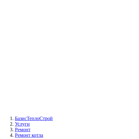
СЦ Buderus
СЦ Baxi
СЦ Viessmann
СЦ Wolf
СЦ Bosch
СЦ ACV
СЦ De Dietrich
Сотрудники
Реквизиты
БТС на карте
БазисТеплоСтрой
Услуги
Ремонт
Ремонт котла