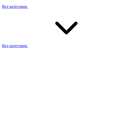
Все категории
Все категории
Работаем с брендами
Сотрудники
Отзывы клиентов
Реквизиты
Информация на сайте
Сертификаты СЦентров
География работ
Ремонт
Выезд мастера
Замена секции
Замена секции Buderus
Замена секции Viessmann