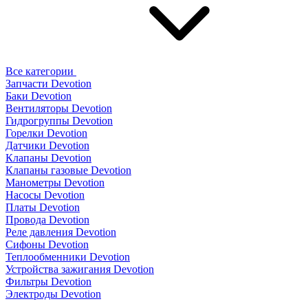
Все категории
Запчасти Devotion
Баки Devotion
Вентиляторы Devotion
Гидрогруппы Devotion
Горелки Devotion
Датчики Devotion
Клапаны Devotion
Клапаны газовые Devotion
Манометры Devotion
Насосы Devotion
Платы Devotion
Провода Devotion
Реле давления Devotion
Сифоны Devotion
Теплообменники Devotion
Устройства зажигания Devotion
Фильтры Devotion
Электроды Devotion