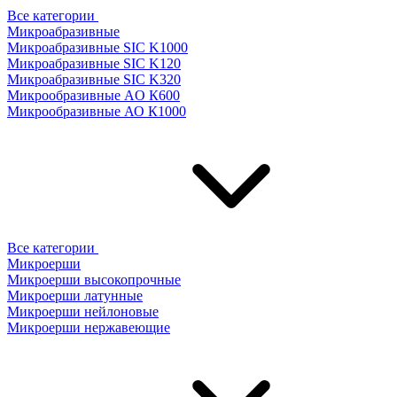
Все категории
Микроабразивные
Микроабразивные SIC K1000
Микроабразивные SIC K120
Микроабразивные SIC K320
Микрообразивные AO К600
Микрообразивные АО К1000
Все категории
Микроерши
Микроерши высокопрочные
Микроерши латунные
Микроерши нейлоновые
Микроерши нержавеющие