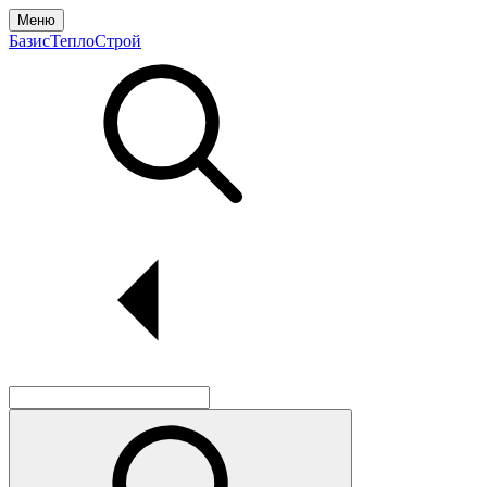
Меню
БазисТеплоСтрой