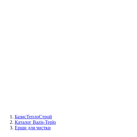
СЦ Buderus
СЦ Baxi
СЦ Viessmann
СЦ Wolf
СЦ Bosch
СЦ ACV
СЦ De Dietrich
Сотрудники
Реквизиты
БТС на карте
БазисТеплоСтрой
Каталог Bazis-Teplo
Ерши для чистки