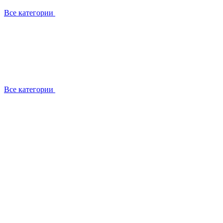
Все категории
Все категории
Работаем с брендами
Сотрудники
Отзывы клиентов
Реквизиты
Информация на сайте
Сертификаты СЦентров
География работ
Ремонт
Выезд мастера
Замена секции
Замена секции Buderus
Замена секции Viessmann