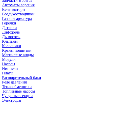
Запчасти Buderus
Автоматы горения
Вентиляторы
Воздухоотводчики
Газовая арматура
Горелки
Датчики
Диффреле
Дымососы
Клапаны
Колосники
Краны подпитки
Магниевые аноды
Модули
Насосы
Ниппели
Платы
Расширительный баки
Реле давления
Теплообменники
Топливные насосы
Чугунные секции
Электроды