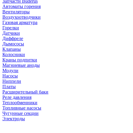
Запчасти Buderus
Автоматы горения
Вентиляторы
Воздухоотводчики
Газовая арматура
Горелки
Датчики
Диффреле
Дымососы
Клапаны
Колосники
Краны подпитки
Магниевые аноды
Модули
Насосы
Ниппели
Платы
Расширительный баки
Реле давления
Теплообменники
Топливные насосы
Чугунные секции
Электроды