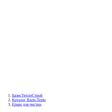
СЦ Buderus
СЦ Baxi
СЦ Viessmann
СЦ Wolf
СЦ Bosch
СЦ ACV
СЦ De Dietrich
Сотрудники
Реквизиты
БТС на карте
БазисТеплоСтрой
Каталог Bazis-Teplo
Ерши для чистки