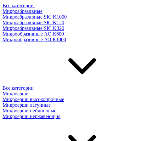
Все категории
Микроабразивные
Микроабразивные SIC K1000
Микроабразивные SIC K120
Микроабразивные SIC K320
Микрообразивные AO К600
Микрообразивные АО К1000
Все категории
Микроерши
Микроерши высокопрочные
Микроерши латунные
Микроерши нейлоновые
Микроерши нержавеющие