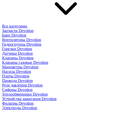
Все категории
Запчасти Devotion
Баки Devotion
Вентиляторы Devotion
Гидрогруппы Devotion
Горелки Devotion
Датчики Devotion
Клапаны Devotion
Клапаны газовые Devotion
Манометры Devotion
Насосы Devotion
Платы Devotion
Провода Devotion
Реле давления Devotion
Сифоны Devotion
Теплообменники Devotion
Устройства зажигания Devotion
Фильтры Devotion
Электроды Devotion