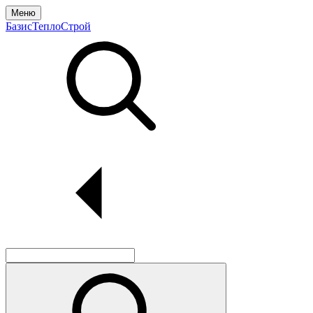
Меню
БазисТеплоСтрой