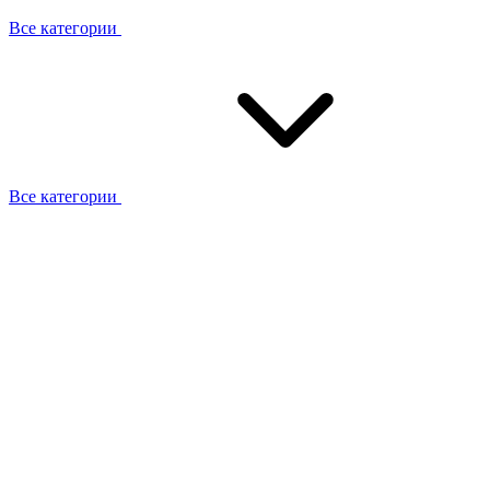
Все категории
Все категории
Работаем с брендами
Сотрудники
Отзывы клиентов
Реквизиты
Информация на сайте
Сертификаты СЦентров
География работ
Ремонт
Выезд мастера
Замена секции
Замена секции Buderus
Замена секции Viessmann