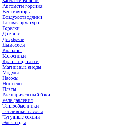
Запчасти Buderus
Автоматы горения
Вентиляторы
Воздухоотводчики
Газовая арматура
Горелки
Датчики
Диффреле
Дымососы
Клапаны
Колосники
Краны подпитки
Магниевые аноды
Модули
Насосы
Ниппели
Платы
Расширительный баки
Реле давления
Теплообменники
Топливные насосы
Чугунные секции
Электроды