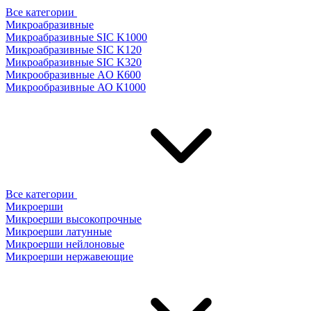
Все категории
Микроабразивные
Микроабразивные SIC K1000
Микроабразивные SIC K120
Микроабразивные SIC K320
Микрообразивные AO К600
Микрообразивные АО К1000
Все категории
Микроерши
Микроерши высокопрочные
Микроерши латунные
Микроерши нейлоновые
Микроерши нержавеющие