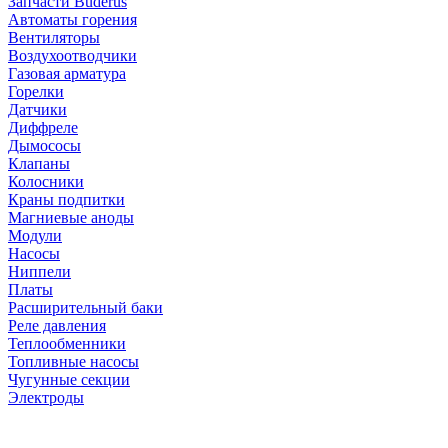
Запчасти Buderus
Автоматы горения
Вентиляторы
Воздухоотводчики
Газовая арматура
Горелки
Датчики
Диффреле
Дымососы
Клапаны
Колосники
Краны подпитки
Магниевые аноды
Модули
Насосы
Ниппели
Платы
Расширительный баки
Реле давления
Теплообменники
Топливные насосы
Чугунные секции
Электроды