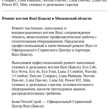
Compact, Luna Platinum, Nuvola Duo-tec, Luna Duo-tec, Luna Air,
Power HT, Slim, газовых и дизельных горелок
Ремонт котлов Baxi (Бакси) в Московской области
Ремонт настенных, напольных и
конденсационных котлов Baxi, сопровождение
объекта, межсезонные профилактические работы с
отопительным оборудованием. Предлагаем
профессиональный и качественный ремонт Baxi от
Официального Сервисного Центра и партнера
Baxi (Бакси).
Выполняем прфессиональный ремонт напольных
газовых и дизельных котлов Baxi (Бакси): Eco Life,
Eco Nova, Eco 4s, Eco Four, Luna-3 Comfort, Nuvola-
3 Comfort, Duo-tec Compact, Luna Platinum, Nuvola
Duo-tec, Luna Duo-tec, Luna Air, Power HT, Slim,
газовых и дизельных горелок, вспомогательного
оборудования, насосов трехходовых кранов,
распределительных гребенок..
БазисТеплоСтрой — Официальный Сервисный
Центр Baxi (Бакси).