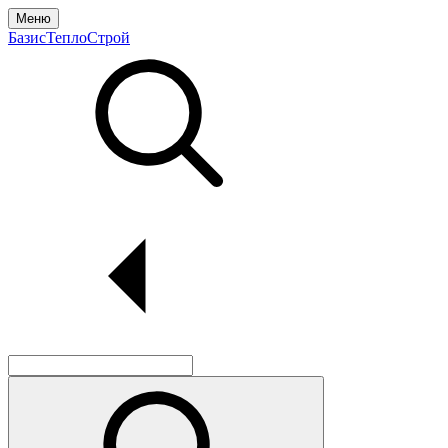
Меню
БазисТеплоСтрой