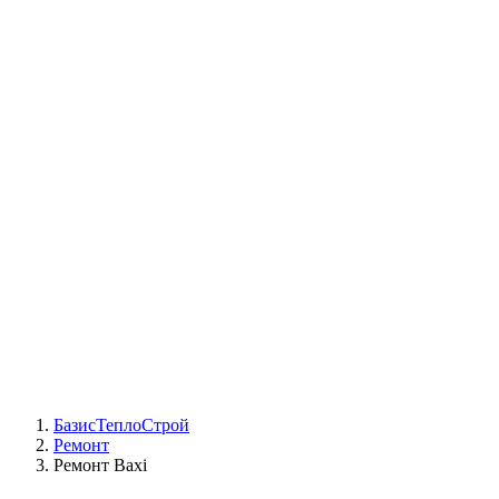
СЦ Buderus
СЦ Baxi
СЦ Viessmann
СЦ Wolf
СЦ Bosch
СЦ ACV
СЦ De Dietrich
Сотрудники
Реквизиты
БТС на карте
БазисТеплоСтрой
Ремонт
Ремонт Baxi