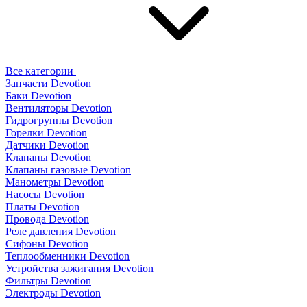
Все категории
Запчасти Devotion
Баки Devotion
Вентиляторы Devotion
Гидрогруппы Devotion
Горелки Devotion
Датчики Devotion
Клапаны Devotion
Клапаны газовые Devotion
Манометры Devotion
Насосы Devotion
Платы Devotion
Провода Devotion
Реле давления Devotion
Сифоны Devotion
Теплообменники Devotion
Устройства зажигания Devotion
Фильтры Devotion
Электроды Devotion