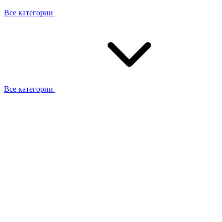
Все категории
Все категории
Работаем с брендами
Сотрудники
Отзывы клиентов
Реквизиты
Информация на сайте
Сертификаты СЦентров
География работ
Ремонт
Выезд мастера
Замена секции
Замена секции Buderus
Замена секции Viessmann