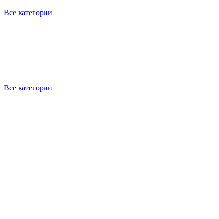
Все категории
Все категории
Работаем с брендами
Сотрудники
Отзывы клиентов
Реквизиты
Информация на сайте
Сертификаты СЦентров
География работ
Ремонт
Выезд мастера
Замена секции
Замена секции Buderus
Замена секции Viessmann