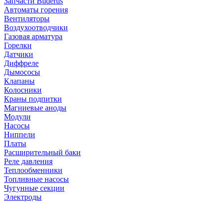
Запчасти Buderus
Автоматы горения
Вентиляторы
Воздухоотводчики
Газовая арматура
Горелки
Датчики
Диффреле
Дымососы
Клапаны
Колосники
Краны подпитки
Магниевые аноды
Модули
Насосы
Ниппели
Платы
Расширительный баки
Реле давления
Теплообменники
Топливные насосы
Чугунные секции
Электроды