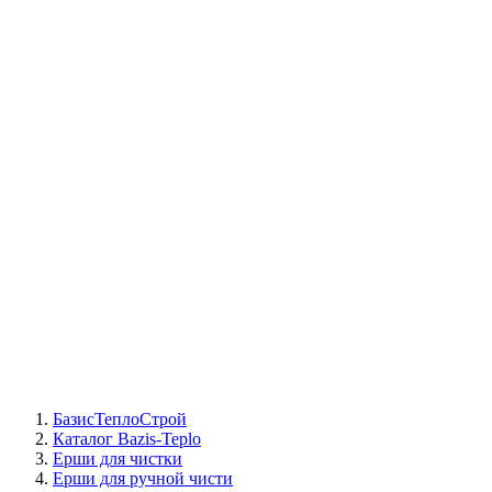
СЦ Buderus
СЦ Baxi
СЦ Viessmann
СЦ Wolf
СЦ Bosch
СЦ ACV
СЦ De Dietrich
Сотрудники
Реквизиты
БТС на карте
БазисТеплоСтрой
Каталог Bazis-Teplo
Ерши для чистки
Ерши для ручной чисти