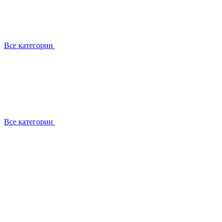
Все категории
Все категории
Работаем с брендами
Сотрудники
Отзывы клиентов
Реквизиты
Информация на сайте
Сертификаты СЦентров
География работ
Ремонт
Выезд мастера