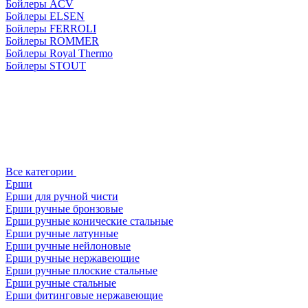
Бойлеры ACV
Бойлеры ELSEN
Бойлеры FERROLI
Бойлеры ROMMER
Бойлеры Royal Thermo
Бойлеры STOUT
Все категории
Ерши
Ерши для ручной чисти
Ерши ручные бронзовые
Ерши ручные конические стальные
Ерши ручные латунные
Ерши ручные нейлоновые
Ерши ручные нержавеющие
Ерши ручные плоские стальные
Ерши ручные стальные
Ерши фитинговые нержавеющие