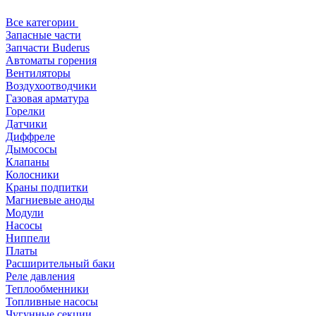
Все категории
Запасные части
Запчасти Buderus
Автоматы горения
Вентиляторы
Воздухоотводчики
Газовая арматура
Горелки
Датчики
Диффреле
Дымососы
Клапаны
Колосники
Краны подпитки
Магниевые аноды
Модули
Насосы
Ниппели
Платы
Расширительный баки
Реле давления
Теплообменники
Топливные насосы
Чугунные секции