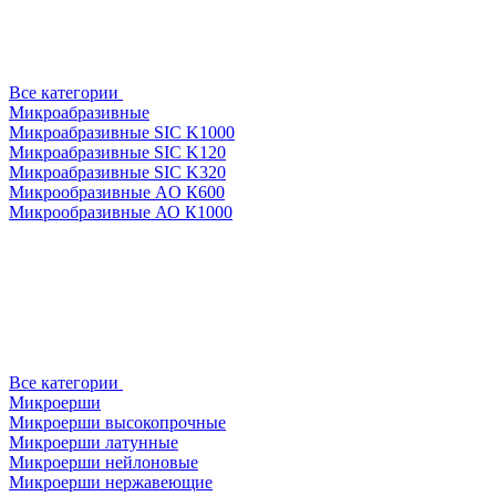
Все категории
Микроабразивные
Микроабразивные SIC K1000
Микроабразивные SIC K120
Микроабразивные SIC K320
Микрообразивные AO К600
Микрообразивные АО К1000
Все категории
Микроерши
Микроерши высокопрочные
Микроерши латунные
Микроерши нейлоновые
Микроерши нержавеющие