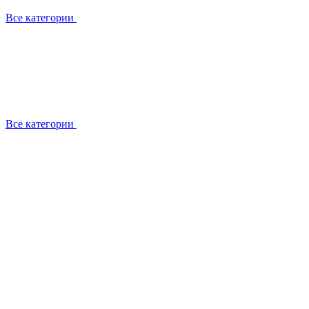
Все категории
Все категории
Работаем с брендами
Сотрудники
Отзывы клиентов
Реквизиты
Информация на сайте
Сертификаты СЦентров
География работ
Ремонт
Выезд мастера
Замена секции
Замена секции Buderus
Замена секции Viessmann