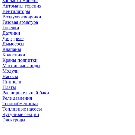
Запчасти Buderus
Автоматы горения
Вентиляторы
Воздухоотводчики
Газовая арматура
Горелки
Датчики
Диффреле
Дымососы
Клапаны
Колосники
Краны подпитки
Магниевые аноды
Модули
Насосы
Ниппели
Платы
Расширительный баки
Реле давления
Теплообменники
Топливные насосы
Чугунные секции
Электроды