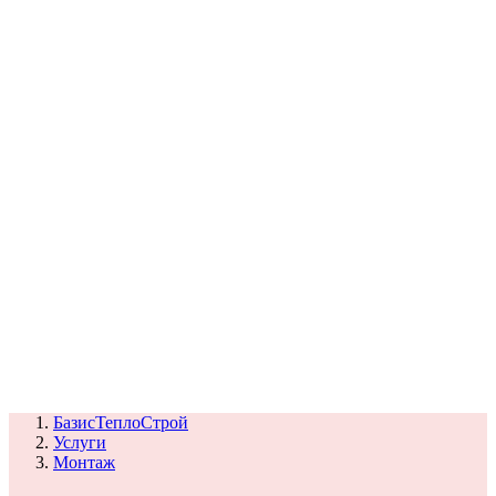
СЦ Buderus
СЦ Baxi
СЦ Viessmann
СЦ Wolf
СЦ Bosch
СЦ ACV
СЦ De Dietrich
Сотрудники
Реквизиты
БТС на карте
БазисТеплоСтрой
Услуги
Монтаж