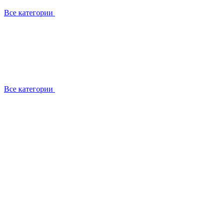
Все категории
Все категории
Работаем с брендами
Сотрудники
Отзывы клиентов
Реквизиты
Информация на сайте
Сертификаты СЦентров
География работ
Ремонт
Выезд мастера
Замена секции
Замена секции Buderus
Замена секции Viessmann