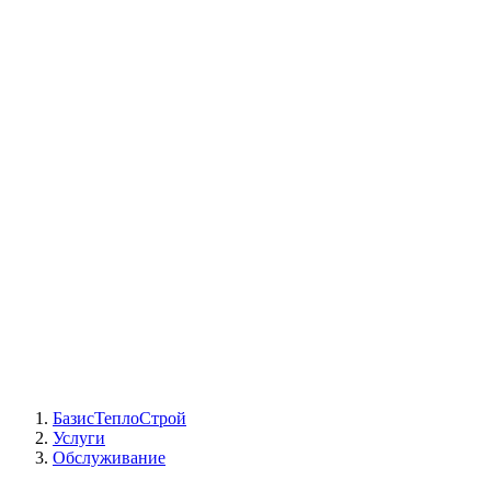
СЦ Buderus
СЦ Baxi
СЦ Viessmann
СЦ Wolf
СЦ Bosch
СЦ ACV
СЦ De Dietrich
Сотрудники
Реквизиты
БТС на карте
БазисТеплоСтрой
Услуги
Обслуживание