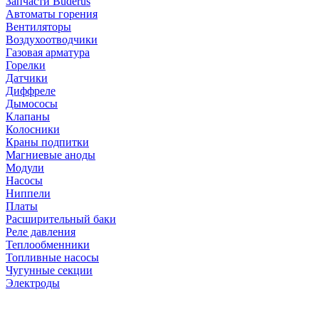
Запчасти Buderus
Автоматы горения
Вентиляторы
Воздухоотводчики
Газовая арматура
Горелки
Датчики
Диффреле
Дымососы
Клапаны
Колосники
Краны подпитки
Магниевые аноды
Модули
Насосы
Ниппели
Платы
Расширительный баки
Реле давления
Теплообменники
Топливные насосы
Чугунные секции
Электроды