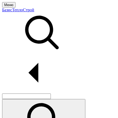
Меню
БазисТеплоСтрой