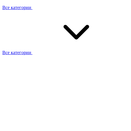
Все категории
Все категории
Работаем с брендами
Сотрудники
Отзывы клиентов
Реквизиты
Информация на сайте
Сертификаты СЦентров
География работ
Ремонт
Выезд мастера
Замена секции
Замена секции Buderus
Замена секции Viessmann