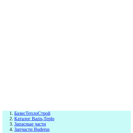
СЦ Buderus
СЦ Baxi
СЦ Viessmann
СЦ Wolf
СЦ Bosch
СЦ ACV
СЦ De Dietrich
Сотрудники
Реквизиты
БТС на карте
БазисТеплоСтрой
Каталог Bazis-Teplo
Запасные части
Запчасти Buderus