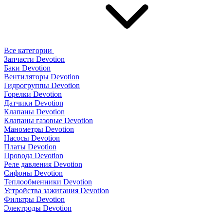
Все категории
Запчасти Devotion
Баки Devotion
Вентиляторы Devotion
Гидрогруппы Devotion
Горелки Devotion
Датчики Devotion
Клапаны Devotion
Клапаны газовые Devotion
Манометры Devotion
Насосы Devotion
Платы Devotion
Провода Devotion
Реле давления Devotion
Сифоны Devotion
Теплообменники Devotion
Устройства зажигания Devotion
Фильтры Devotion
Электроды Devotion