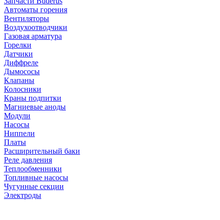
Запчасти Buderus
Автоматы горения
Вентиляторы
Воздухоотводчики
Газовая арматура
Горелки
Датчики
Диффреле
Дымососы
Клапаны
Колосники
Краны подпитки
Магниевые аноды
Модули
Насосы
Ниппели
Платы
Расширительный баки
Реле давления
Теплообменники
Топливные насосы
Чугунные секции
Электроды