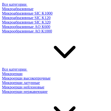
Все категории
Микроабразивные
Микроабразивные SIC K1000
Микроабразивные SIC K120
Микроабразивные SIC K320
Микрообразивные AO К600
Микрообразивные АО К1000
Все категории
Микроерши
Микроерши высокопрочные
Микроерши латунные
Микроерши нейлоновые
Микроерши нержавеющие