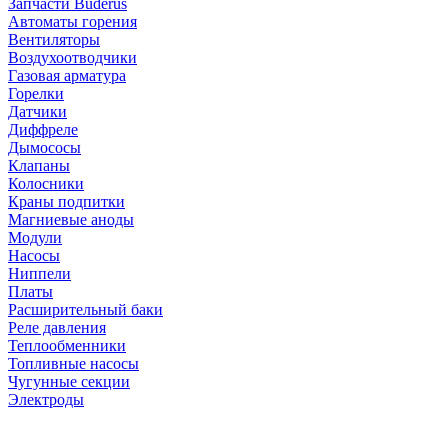
Запчасти Buderus
Автоматы горения
Вентиляторы
Воздухоотводчики
Газовая арматура
Горелки
Датчики
Диффреле
Дымососы
Клапаны
Колосники
Краны подпитки
Магниевые аноды
Модули
Насосы
Ниппели
Платы
Расширительный баки
Реле давления
Теплообменники
Топливные насосы
Чугунные секции
Электроды