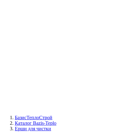
СЦ Buderus
СЦ Baxi
СЦ Viessmann
СЦ Wolf
СЦ Bosch
СЦ ACV
СЦ De Dietrich
Сотрудники
Реквизиты
БТС на карте
БазисТеплоСтрой
Каталог Bazis-Teplo
Ерши для чистки