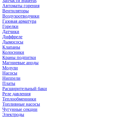
Запчасти Buderus
Автоматы горения
Вентиляторы
Воздухоотводчики
Газовая арматура
Горелки
Датчики
Диффреле
Дымососы
Клапаны
Колосники
Краны подпитки
Магниевые аноды
Модули
Насосы
Ниппели
Платы
Расширительный баки
Реле давления
Теплообменники
Топливные насосы
Чугунные секции
Электроды