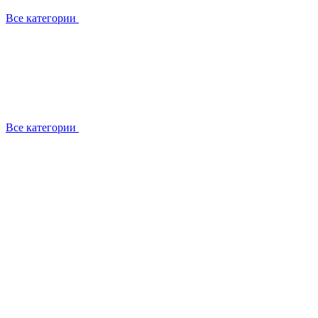
Все категории
Все категории
Работаем с брендами
Сотрудники
Отзывы клиентов
Реквизиты
Информация на сайте
Сертификаты СЦентров
География работ
Ремонт
Выезд мастера
Замена секции
Замена секции Buderus
Замена секции Viessmann