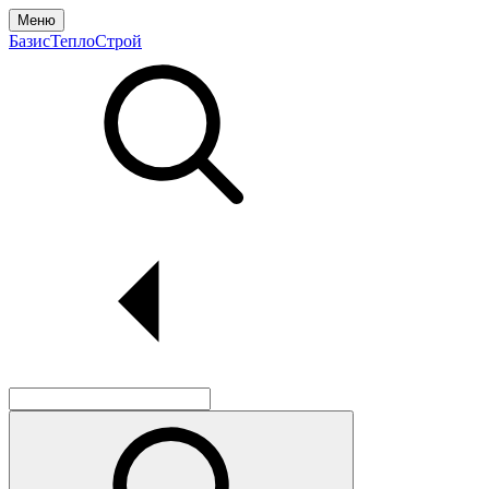
Меню
БазисТеплоСтрой