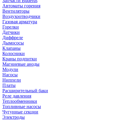
Запчасти Buderus
Автоматы горения
Вентиляторы
Воздухоотводчики
Газовая арматура
Горелки
Датчики
Диффреле
Дымососы
Клапаны
Колосники
Краны подпитки
Магниевые аноды
Модули
Насосы
Ниппели
Платы
Расширительный баки
Реле давления
Теплообменники
Топливные насосы
Чугунные секции
Электроды