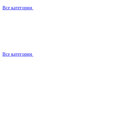
Все категории
Все категории
Работаем с брендами
Сотрудники
Отзывы клиентов
Реквизиты
Информация на сайте
Сертификаты СЦентров
География работ
Ремонт
Выезд мастера
Замена секции
Замена секции Buderus
Замена секции Viessmann