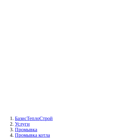
СЦ Buderus
СЦ Baxi
СЦ Viessmann
СЦ Wolf
СЦ Bosch
СЦ ACV
СЦ De Dietrich
Сотрудники
Реквизиты
БТС на карте
БазисТеплоСтрой
Услуги
Промывка
Промывка котла