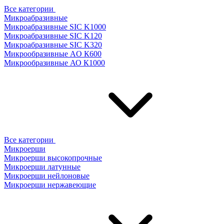
Все категории
Микроабразивные
Микроабразивные SIC K1000
Микроабразивные SIC K120
Микроабразивные SIC K320
Микрообразивные AO К600
Микрообразивные АО К1000
Все категории
Микроерши
Микроерши высокопрочные
Микроерши латунные
Микроерши нейлоновые
Микроерши нержавеющие