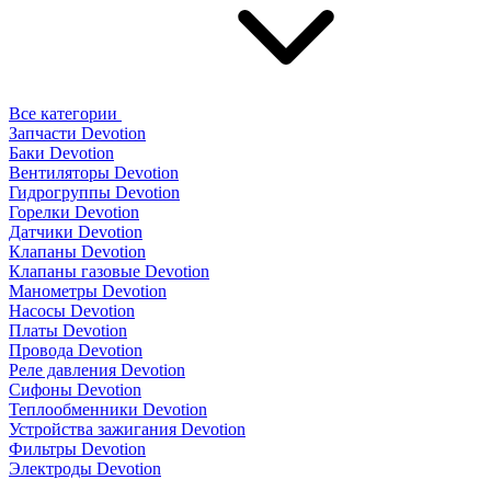
Все категории
Запчасти Devotion
Баки Devotion
Вентиляторы Devotion
Гидрогруппы Devotion
Горелки Devotion
Датчики Devotion
Клапаны Devotion
Клапаны газовые Devotion
Манометры Devotion
Насосы Devotion
Платы Devotion
Провода Devotion
Реле давления Devotion
Сифоны Devotion
Теплообменники Devotion
Устройства зажигания Devotion
Фильтры Devotion
Электроды Devotion