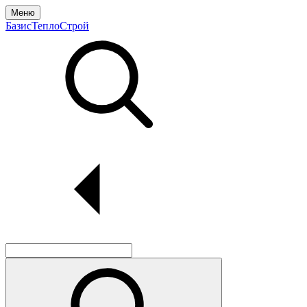
Меню
БазисТеплоСтрой