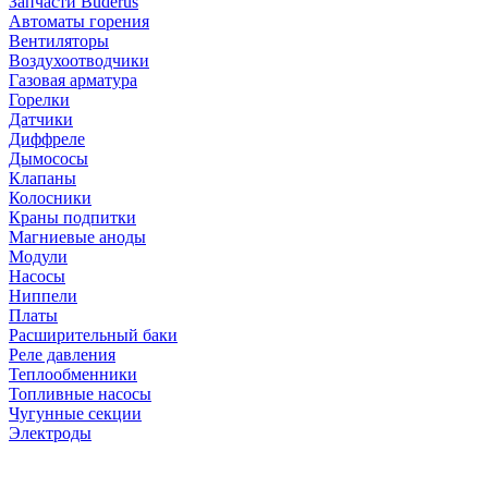
Запчасти Buderus
Автоматы горения
Вентиляторы
Воздухоотводчики
Газовая арматура
Горелки
Датчики
Диффреле
Дымососы
Клапаны
Колосники
Краны подпитки
Магниевые аноды
Модули
Насосы
Ниппели
Платы
Расширительный баки
Реле давления
Теплообменники
Топливные насосы
Чугунные секции
Электроды