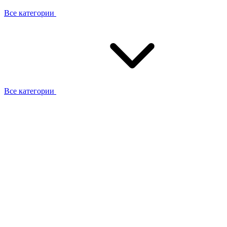
Все категории
Все категории
Работаем с брендами
Сотрудники
Отзывы клиентов
Реквизиты
Информация на сайте
Сертификаты СЦентров
География работ
Ремонт
Выезд мастера
Замена секции
Замена секции Buderus
Замена секции Viessmann