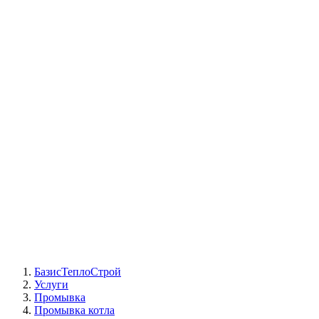
СЦ Buderus
СЦ Baxi
СЦ Viessmann
СЦ Wolf
СЦ Bosch
СЦ ACV
СЦ De Dietrich
Сотрудники
Реквизиты
БТС на карте
БазисТеплоСтрой
Услуги
Промывка
Промывка котла