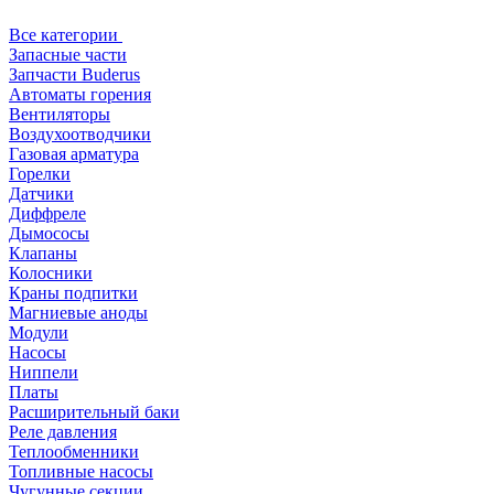
Все категории
Запасные части
Запчасти Buderus
Автоматы горения
Вентиляторы
Воздухоотводчики
Газовая арматура
Горелки
Датчики
Диффреле
Дымососы
Клапаны
Колосники
Краны подпитки
Магниевые аноды
Модули
Насосы
Ниппели
Платы
Расширительный баки
Реле давления
Теплообменники
Топливные насосы
Чугунные секции