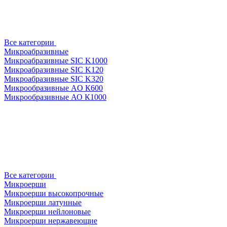
Все категории
Микроабразивные
Микроабразивные SIC K1000
Микроабразивные SIC K120
Микроабразивные SIC K320
Микрообразивные AO К600
Микрообразивные АО К1000
Все категории
Микроерши
Микроерши высокопрочные
Микроерши латунные
Микроерши нейлоновые
Микроерши нержавеющие