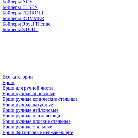
Бойлеры ACV
Бойлеры ELSEN
Бойлеры FERROLI
Бойлеры ROMMER
Бойлеры Royal Thermo
Бойлеры STOUT
Все категории
Ерши
Ерши для ручной чисти
Ерши ручные бронзовые
Ерши ручные конические стальные
Ерши ручные латунные
Ерши ручные нейлоновые
Ерши ручные нержавеющие
Ерши ручные плоские стальные
Ерши ручные стальные
Ерши фитинговые нержавеющие