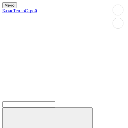
Меню
БазисТеплоСтрой