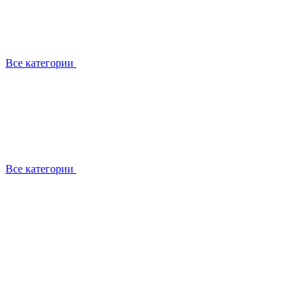
Все категории
Все категории
Работаем с брендами
Сотрудники
Отзывы клиентов
Реквизиты
Информация на сайте
Сертификаты СЦентров
География работ
Ремонт
Выезд мастера