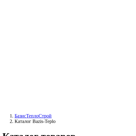
СЦ Buderus
СЦ Baxi
СЦ Viessmann
СЦ Wolf
СЦ Bosch
СЦ ACV
СЦ De Dietrich
Сотрудники
Реквизиты
БТС на карте
БазисТеплоСтрой
Каталог Bazis-Teplo