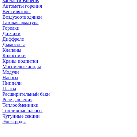
Запчасти Buderus
Автоматы горения
Вентиляторы
Воздухоотводчики
Газовая арматура
Горелки
Датчики
Диффреле
Дымососы
Клапаны
Колосники
Краны подпитки
Магниевые аноды
Модули
Насосы
Ниппели
Платы
Расширительный баки
Реле давления
Теплообменники
Топливные насосы
Чугунные секции
Электроды