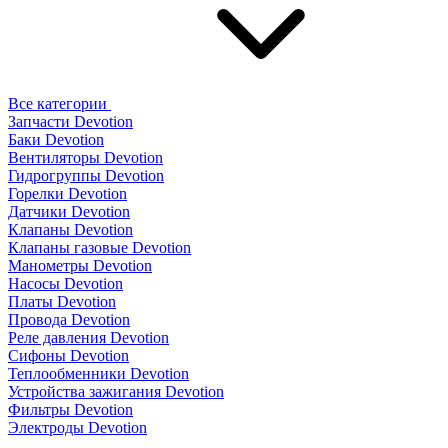
Все категории
Запчасти Devotion
Баки Devotion
Вентиляторы Devotion
Гидрогруппы Devotion
Горелки Devotion
Датчики Devotion
Клапаны Devotion
Клапаны газовые Devotion
Манометры Devotion
Насосы Devotion
Платы Devotion
Провода Devotion
Реле давления Devotion
Сифоны Devotion
Теплообменники Devotion
Устройства зажигания Devotion
Фильтры Devotion
Электроды Devotion