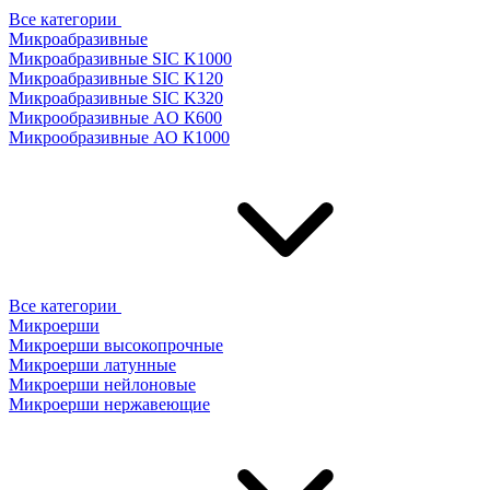
Все категории
Микроабразивные
Микроабразивные SIC K1000
Микроабразивные SIC K120
Микроабразивные SIC K320
Микрообразивные AO К600
Микрообразивные АО К1000
Все категории
Микроерши
Микроерши высокопрочные
Микроерши латунные
Микроерши нейлоновые
Микроерши нержавеющие