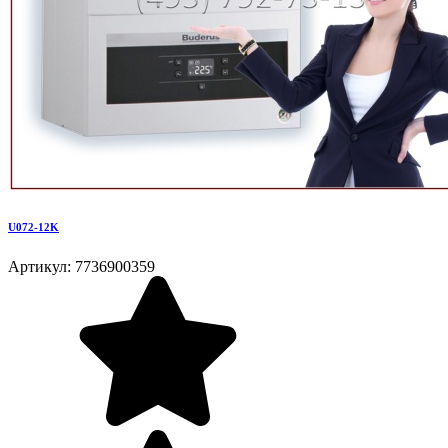
U072-12K
Артикул: 7736900359