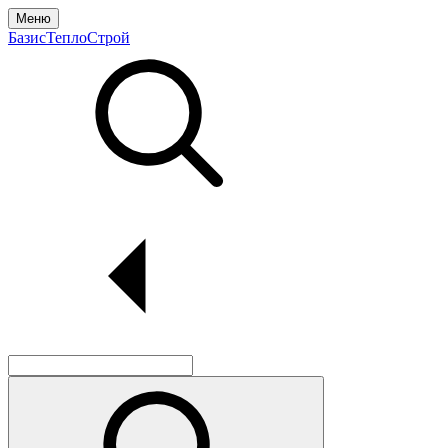
Меню
БазисТеплоСтрой