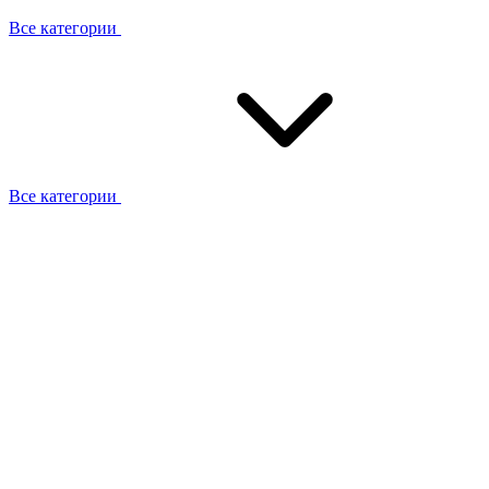
Все категории
Все категории
Работаем с брендами
Сотрудники
Отзывы клиентов
Реквизиты
Информация на сайте
Сертификаты СЦентров
География работ
Ремонт
Выезд мастера
Замена секции
Замена секции Buderus
Замена секции Viessmann