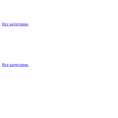
Все категории
Все категории
Работаем с брендами
Сотрудники
Отзывы клиентов
Реквизиты
Информация на сайте
Сертификаты СЦентров
География работ
Ремонт
Выезд мастера