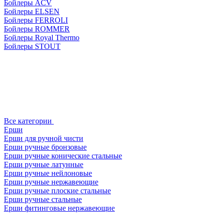
Бойлеры ACV
Бойлеры ELSEN
Бойлеры FERROLI
Бойлеры ROMMER
Бойлеры Royal Thermo
Бойлеры STOUT
Все категории
Ерши
Ерши для ручной чисти
Ерши ручные бронзовые
Ерши ручные конические стальные
Ерши ручные латунные
Ерши ручные нейлоновые
Ерши ручные нержавеющие
Ерши ручные плоские стальные
Ерши ручные стальные
Ерши фитинговые нержавеющие