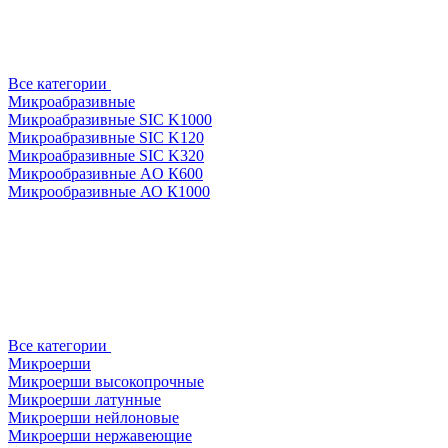
Все категории
Микроабразивные
Микроабразивные SIC K1000
Микроабразивные SIC K120
Микроабразивные SIC K320
Микрообразивные AO К600
Микрообразивные АО К1000
Все категории
Микроерши
Микроерши высокопрочные
Микроерши латунные
Микроерши нейлоновые
Микроерши нержавеющие