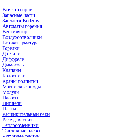
Все категории
Запасные части
Запчасти Buderus
Автоматы горения
Вентиляторы
Воздухоотводчики
Газовая арматура
Горелки
Датчики
Диффреле
Дымососы
Клапаны
Колосники
Краны подпитки
Магниевые аноды
Модули
Насосы
Ниппели
Платы
Расширительный баки
Реле давления
Теплообменники
Топливные насосы
Чугунные секции