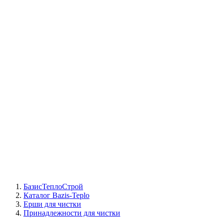
СЦ Buderus
СЦ Baxi
СЦ Viessmann
СЦ Wolf
СЦ Bosch
СЦ ACV
СЦ De Dietrich
Сотрудники
Реквизиты
БТС на карте
БазисТеплоСтрой
Каталог Bazis-Teplo
Ерши для чистки
Принадлежности для чистки