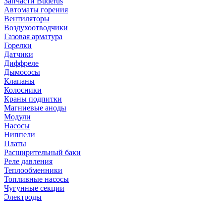
Запчасти Buderus
Автоматы горения
Вентиляторы
Воздухоотводчики
Газовая арматура
Горелки
Датчики
Диффреле
Дымососы
Клапаны
Колосники
Краны подпитки
Магниевые аноды
Модули
Насосы
Ниппели
Платы
Расширительный баки
Реле давления
Теплообменники
Топливные насосы
Чугунные секции
Электроды