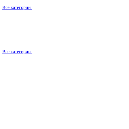
Все категории
Все категории
Работаем с брендами
Сотрудники
Отзывы клиентов
Реквизиты
Информация на сайте
Сертификаты СЦентров
География работ
Ремонт
Выезд мастера
Замена секции
Замена секции Buderus
Замена секции Viessmann