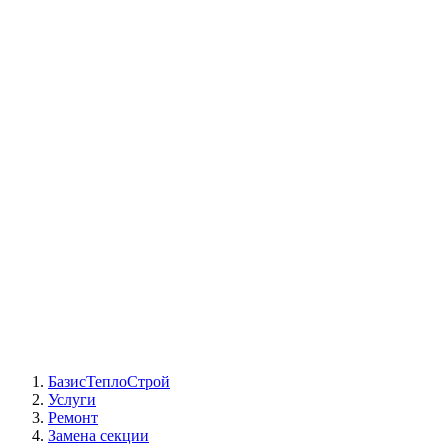
СЦ Buderus
СЦ Baxi
СЦ Viessmann
СЦ Wolf
СЦ Bosch
СЦ ACV
СЦ De Dietrich
Сотрудники
Реквизиты
БТС на карте
БазисТеплоСтрой
Услуги
Ремонт
Замена секции