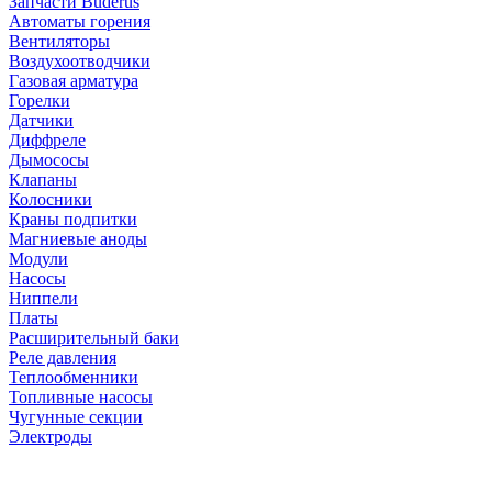
Запчасти Buderus
Автоматы горения
Вентиляторы
Воздухоотводчики
Газовая арматура
Горелки
Датчики
Диффреле
Дымососы
Клапаны
Колосники
Краны подпитки
Магниевые аноды
Модули
Насосы
Ниппели
Платы
Расширительный баки
Реле давления
Теплообменники
Топливные насосы
Чугунные секции
Электроды