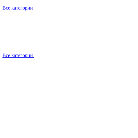
Все категории
Все категории
Работаем с брендами
Сотрудники
Отзывы клиентов
Реквизиты
Информация на сайте
Сертификаты СЦентров
География работ
Ремонт
Выезд мастера
Замена секции
Замена секции Buderus
Замена секции Viessmann