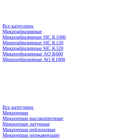
Все категории
Микроабразивные
Микроабразивные SIC K1000
Микроабразивные SIC K120
Микроабразивные SIC K320
Микрообразивные AO К600
Микрообразивные АО К1000
Все категории
Микроерши
Микроерши высокопрочные
Микроерши латунные
Микроерши нейлоновые
Микроерши нержавеющие