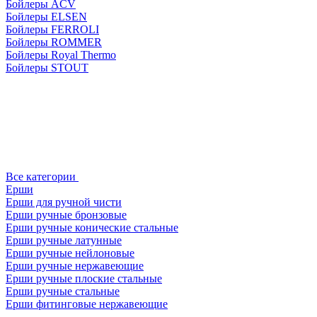
Бойлеры ACV
Бойлеры ELSEN
Бойлеры FERROLI
Бойлеры ROMMER
Бойлеры Royal Thermo
Бойлеры STOUT
Все категории
Ерши
Ерши для ручной чисти
Ерши ручные бронзовые
Ерши ручные конические стальные
Ерши ручные латунные
Ерши ручные нейлоновые
Ерши ручные нержавеющие
Ерши ручные плоские стальные
Ерши ручные стальные
Ерши фитинговые нержавеющие