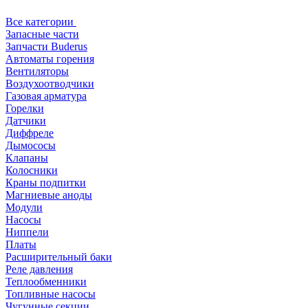
Все категории
Запасные части
Запчасти Buderus
Автоматы горения
Вентиляторы
Воздухоотводчики
Газовая арматура
Горелки
Датчики
Диффреле
Дымососы
Клапаны
Колосники
Краны подпитки
Магниевые аноды
Модули
Насосы
Ниппели
Платы
Расширительный баки
Реле давления
Теплообменники
Топливные насосы
Чугунные секции