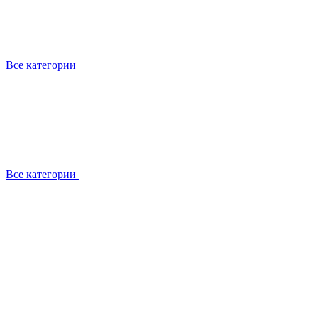
Все категории
Все категории
Работаем с брендами
Сотрудники
Отзывы клиентов
Реквизиты
Информация на сайте
Сертификаты СЦентров
География работ
Ремонт
Выезд мастера