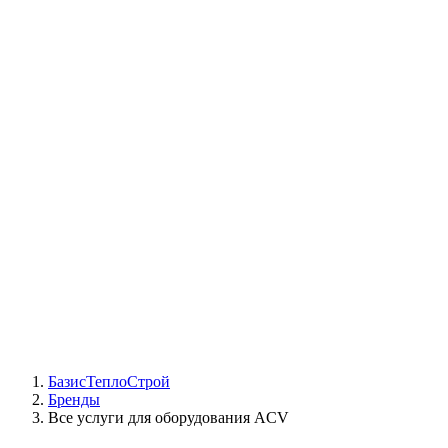
СЦ Buderus
СЦ Baxi
СЦ Viessmann
СЦ Wolf
СЦ Bosch
СЦ ACV
СЦ De Dietrich
Сотрудники
Реквизиты
БТС на карте
БазисТеплоСтрой
Бренды
Все услуги для оборудования ACV