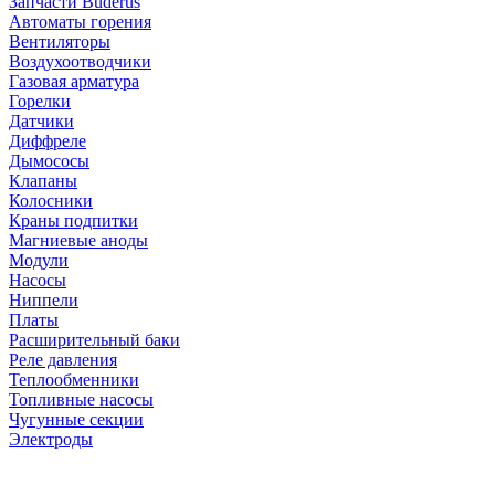
Запчасти Buderus
Автоматы горения
Вентиляторы
Воздухоотводчики
Газовая арматура
Горелки
Датчики
Диффреле
Дымососы
Клапаны
Колосники
Краны подпитки
Магниевые аноды
Модули
Насосы
Ниппели
Платы
Расширительный баки
Реле давления
Теплообменники
Топливные насосы
Чугунные секции
Электроды