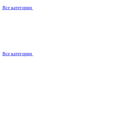
Все категории
Все категории
Работаем с брендами
Сотрудники
Отзывы клиентов
Реквизиты
Информация на сайте
Сертификаты СЦентров
География работ
Ремонт
Выезд мастера
Замена секции
Замена секции Buderus
Замена секции Viessmann