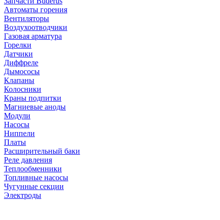
Запчасти Buderus
Автоматы горения
Вентиляторы
Воздухоотводчики
Газовая арматура
Горелки
Датчики
Диффреле
Дымососы
Клапаны
Колосники
Краны подпитки
Магниевые аноды
Модули
Насосы
Ниппели
Платы
Расширительный баки
Реле давления
Теплообменники
Топливные насосы
Чугунные секции
Электроды