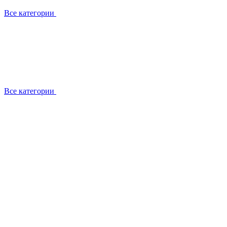
Все категории
Все категории
Работаем с брендами
Сотрудники
Отзывы клиентов
Реквизиты
Информация на сайте
Сертификаты СЦентров
География работ
Ремонт
Выезд мастера
Замена секции
Замена секции Buderus
Замена секции Viessmann