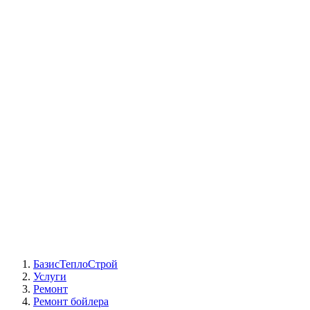
СЦ Buderus
СЦ Baxi
СЦ Viessmann
СЦ Wolf
СЦ Bosch
СЦ ACV
СЦ De Dietrich
Сотрудники
Реквизиты
БТС на карте
БазисТеплоСтрой
Услуги
Ремонт
Ремонт бойлера