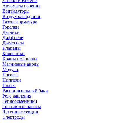
Запчасти Buderus
Автоматы горения
Вентиляторы
Воздухоотводчики
Газовая арматура
Горелки
Датчики
Диффреле
Дымососы
Клапаны
Колосники
Краны подпитки
Магниевые аноды
Модули
Насосы
Ниппели
Платы
Расширительный баки
Реле давления
Теплообменники
Топливные насосы
Чугунные секции
Электроды