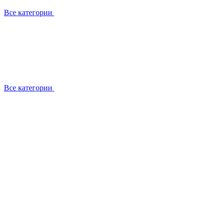
Все категории
Все категории
Работаем с брендами
Сотрудники
Отзывы клиентов
Реквизиты
Информация на сайте
Сертификаты СЦентров
География работ
Ремонт
Выезд мастера
Замена секции
Замена секции Buderus
Замена секции Viessmann