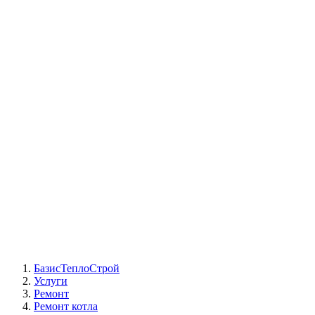
СЦ Buderus
СЦ Baxi
СЦ Viessmann
СЦ Wolf
СЦ Bosch
СЦ ACV
СЦ De Dietrich
Сотрудники
Реквизиты
БТС на карте
БазисТеплоСтрой
Услуги
Ремонт
Ремонт котла