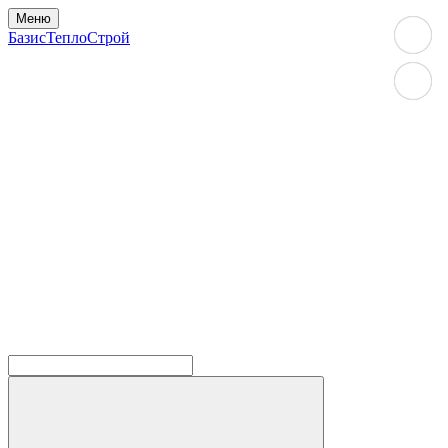
Меню
БазисТеплоСтрой