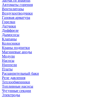
Запчасти Buderus
Автоматы горения
Вентиляторы
Воздухоотводчики
Газовая арматура
Горелки
Датчики
Диффреле
Дымососы
Клапаны
Колосники
Краны подпитки
Магниевые аноды
Модули
Насосы
Ниппели
Платы
Расширительный баки
Реле давления
Теплообменники
Топливные насосы
Чугунные секции
Электроды