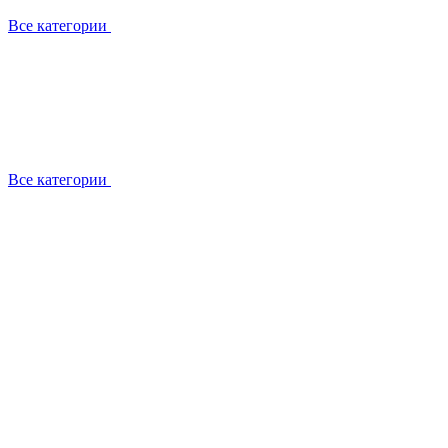
Все категории
Все категории
Работаем с брендами
Сотрудники
Отзывы клиентов
Реквизиты
Информация на сайте
Сертификаты СЦентров
География работ
Ремонт
Выезд мастера
Замена секции
Замена секции Buderus
Замена секции Viessmann