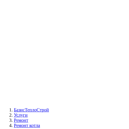
СЦ Buderus
СЦ Baxi
СЦ Viessmann
СЦ Wolf
СЦ Bosch
СЦ ACV
СЦ De Dietrich
Сотрудники
Реквизиты
БТС на карте
БазисТеплоСтрой
Услуги
Ремонт
Ремонт котла