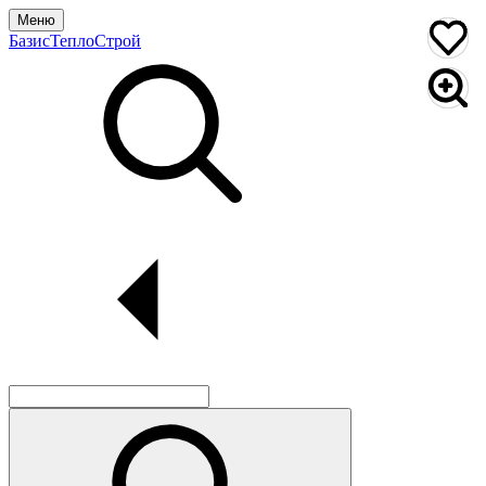
Меню
БазисТеплоСтрой