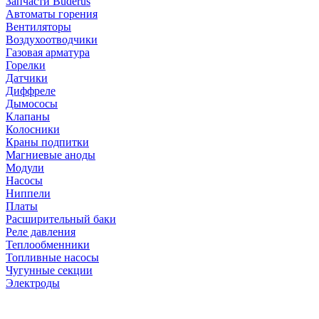
Запчасти Buderus
Автоматы горения
Вентиляторы
Воздухоотводчики
Газовая арматура
Горелки
Датчики
Диффреле
Дымососы
Клапаны
Колосники
Краны подпитки
Магниевые аноды
Модули
Насосы
Ниппели
Платы
Расширительный баки
Реле давления
Теплообменники
Топливные насосы
Чугунные секции
Электроды