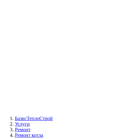
СЦ Buderus
СЦ Baxi
СЦ Viessmann
СЦ Wolf
СЦ Bosch
СЦ ACV
СЦ De Dietrich
Сотрудники
Реквизиты
БТС на карте
БазисТеплоСтрой
Услуги
Ремонт
Ремонт котла