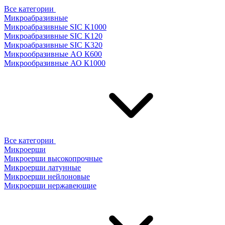
Все категории
Микроабразивные
Микроабразивные SIC K1000
Микроабразивные SIC K120
Микроабразивные SIC K320
Микрообразивные AO К600
Микрообразивные АО К1000
Все категории
Микроерши
Микроерши высокопрочные
Микроерши латунные
Микроерши нейлоновые
Микроерши нержавеющие