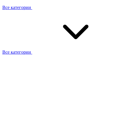
Все категории
Все категории
Работаем с брендами
Сотрудники
Отзывы клиентов
Реквизиты
Информация на сайте
Сертификаты СЦентров
География работ
Ремонт
Выезд мастера
Замена секции
Замена секции Buderus
Замена секции Viessmann