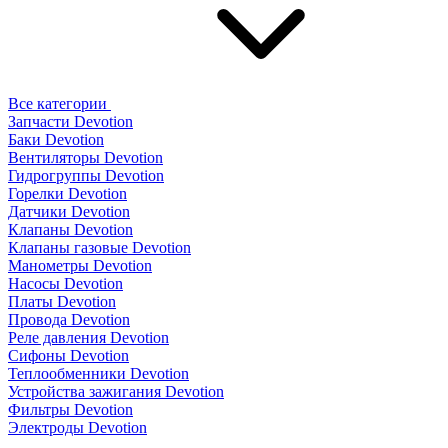
Все категории
Запчасти Devotion
Баки Devotion
Вентиляторы Devotion
Гидрогруппы Devotion
Горелки Devotion
Датчики Devotion
Клапаны Devotion
Клапаны газовые Devotion
Манометры Devotion
Насосы Devotion
Платы Devotion
Провода Devotion
Реле давления Devotion
Сифоны Devotion
Теплообменники Devotion
Устройства зажигания Devotion
Фильтры Devotion
Электроды Devotion