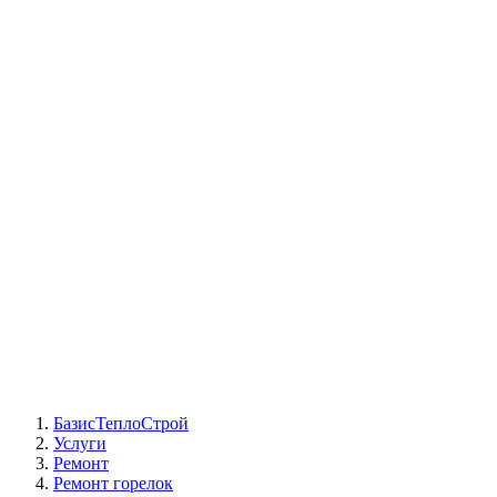
СЦ Buderus
СЦ Baxi
СЦ Viessmann
СЦ Wolf
СЦ Bosch
СЦ ACV
СЦ De Dietrich
Сотрудники
Реквизиты
БТС на карте
БазисТеплоСтрой
Услуги
Ремонт
Ремонт горелок