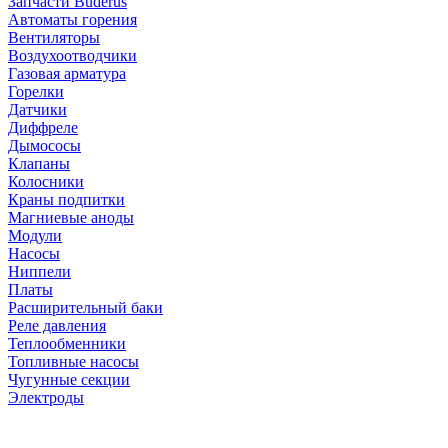
Запчасти Buderus
Автоматы горения
Вентиляторы
Воздухоотводчики
Газовая арматура
Горелки
Датчики
Диффреле
Дымососы
Клапаны
Колосники
Краны подпитки
Магниевые аноды
Модули
Насосы
Ниппели
Платы
Расширительный баки
Реле давления
Теплообменники
Топливные насосы
Чугунные секции
Электроды