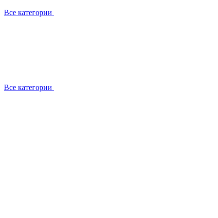
Все категории
Все категории
Работаем с брендами
Сотрудники
Отзывы клиентов
Реквизиты
Информация на сайте
Сертификаты СЦентров
География работ
Ремонт
Выезд мастера
Замена секции
Замена секции Buderus
Замена секции Viessmann