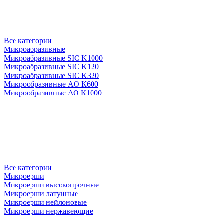
Все категории
Микроабразивные
Микроабразивные SIC K1000
Микроабразивные SIC K120
Микроабразивные SIC K320
Микрообразивные AO К600
Микрообразивные АО К1000
Все категории
Микроерши
Микроерши высокопрочные
Микроерши латунные
Микроерши нейлоновые
Микроерши нержавеющие