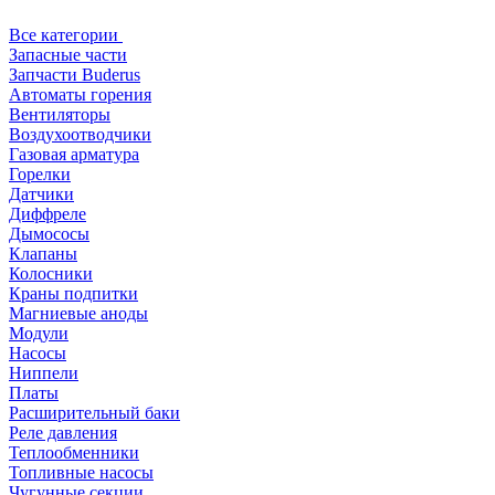
Все категории
Запасные части
Запчасти Buderus
Автоматы горения
Вентиляторы
Воздухоотводчики
Газовая арматура
Горелки
Датчики
Диффреле
Дымососы
Клапаны
Колосники
Краны подпитки
Магниевые аноды
Модули
Насосы
Ниппели
Платы
Расширительный баки
Реле давления
Теплообменники
Топливные насосы
Чугунные секции