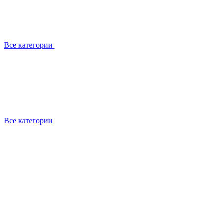
Все категории
Все категории
Работаем с брендами
Сотрудники
Отзывы клиентов
Реквизиты
Информация на сайте
Сертификаты СЦентров
География работ
Ремонт
Выезд мастера