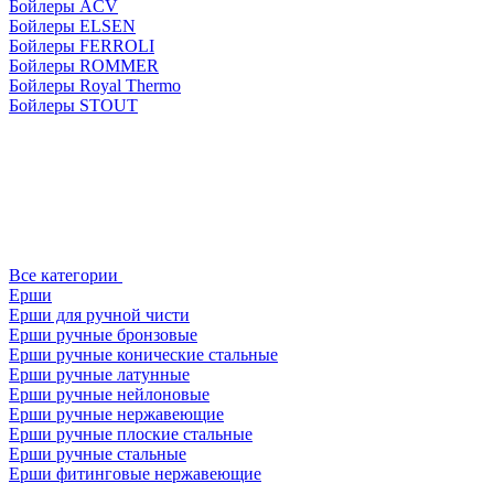
Бойлеры ACV
Бойлеры ELSEN
Бойлеры FERROLI
Бойлеры ROMMER
Бойлеры Royal Thermo
Бойлеры STOUT
Все категории
Ерши
Ерши для ручной чисти
Ерши ручные бронзовые
Ерши ручные конические стальные
Ерши ручные латунные
Ерши ручные нейлоновые
Ерши ручные нержавеющие
Ерши ручные плоские стальные
Ерши ручные стальные
Ерши фитинговые нержавеющие