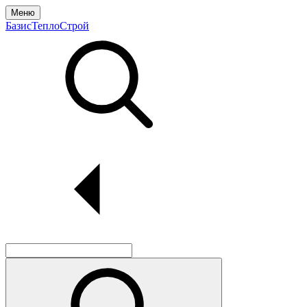
Меню
БазисТеплоСтрой