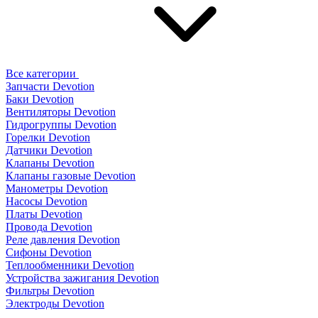
Все категории
Запчасти Devotion
Баки Devotion
Вентиляторы Devotion
Гидрогруппы Devotion
Горелки Devotion
Датчики Devotion
Клапаны Devotion
Клапаны газовые Devotion
Манометры Devotion
Насосы Devotion
Платы Devotion
Провода Devotion
Реле давления Devotion
Сифоны Devotion
Теплообменники Devotion
Устройства зажигания Devotion
Фильтры Devotion
Электроды Devotion