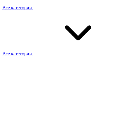
Все категории
Все категории
Работаем с брендами
Сотрудники
Отзывы клиентов
Реквизиты
Информация на сайте
Сертификаты СЦентров
География работ
Ремонт
Выезд мастера
Замена секции
Замена секции Buderus
Замена секции Viessmann