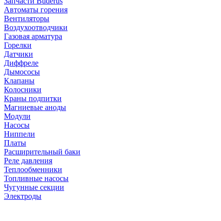
Запчасти Buderus
Автоматы горения
Вентиляторы
Воздухоотводчики
Газовая арматура
Горелки
Датчики
Диффреле
Дымососы
Клапаны
Колосники
Краны подпитки
Магниевые аноды
Модули
Насосы
Ниппели
Платы
Расширительный баки
Реле давления
Теплообменники
Топливные насосы
Чугунные секции
Электроды