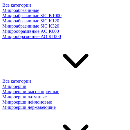
Все категории
Микроабразивные
Микроабразивные SIC K1000
Микроабразивные SIC K120
Микроабразивные SIC K320
Микрообразивные AO К600
Микрообразивные АО К1000
Все категории
Микроерши
Микроерши высокопрочные
Микроерши латунные
Микроерши нейлоновые
Микроерши нержавеющие