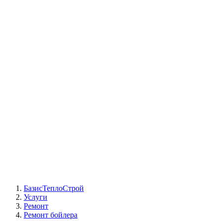
СЦ Buderus
СЦ Baxi
СЦ Viessmann
СЦ Wolf
СЦ Bosch
СЦ ACV
СЦ De Dietrich
Сотрудники
Реквизиты
БТС на карте
БазисТеплоСтрой
Услуги
Ремонт
Ремонт бойлера