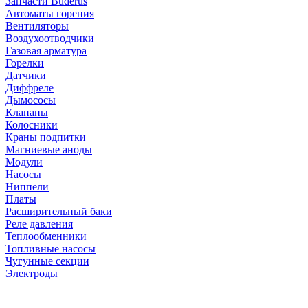
Запчасти Buderus
Автоматы горения
Вентиляторы
Воздухоотводчики
Газовая арматура
Горелки
Датчики
Диффреле
Дымососы
Клапаны
Колосники
Краны подпитки
Магниевые аноды
Модули
Насосы
Ниппели
Платы
Расширительный баки
Реле давления
Теплообменники
Топливные насосы
Чугунные секции
Электроды