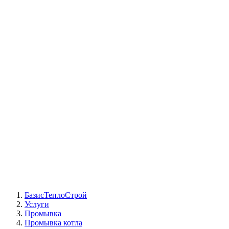
СЦ Buderus
СЦ Baxi
СЦ Viessmann
СЦ Wolf
СЦ Bosch
СЦ ACV
СЦ De Dietrich
Сотрудники
Реквизиты
БТС на карте
БазисТеплоСтрой
Услуги
Промывка
Промывка котла