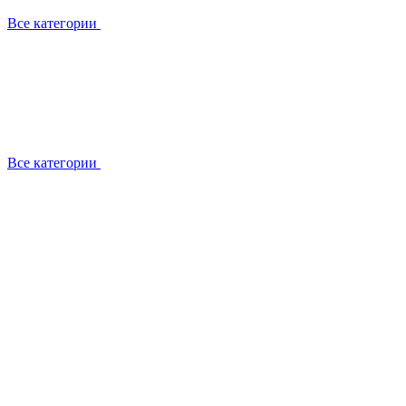
Все категории
Все категории
Работаем с брендами
Сотрудники
Отзывы клиентов
Реквизиты
Информация на сайте
Сертификаты СЦентров
География работ
Ремонт
Выезд мастера
Замена секции
Замена секции Buderus
Замена секции Viessmann