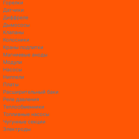
Горелки
Замена 
Датчики
Замена 
Диффреле
Замена 
Дымососы
Замена с
Клапаны
Замена с
Колосники
Замена с
Краны подпитки
Замена 
Магниевые аноды
Ремонт 
Модули
Ремон б
Насосы
Ремонт 
Ниппели
Ремонт 
Платы
Ремонт 
Расширительный баки
Ремонт 
Реле давления
Ремонт 
Теплообменники
Ремонт б
Топливные насосы
Ремонт 
Чугунные секции
Ремонт 
Электроды
Ремонт б
Все категории
Ремонт 