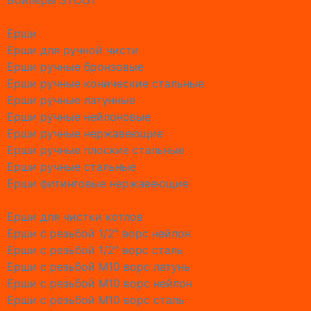
Бойлеры STOUT
Обслужи
Все категории
Обслужи
Ерши
Обслужи
Ерши для ручной чисти
Обслужив
Ерши ручные бронзовые
Обслужи
Ерши ручные конические стальные
Обслужи
Ерши ручные латунные
Обслужи
Ерши ручные нейлоновые
Обслужи
Ерши ручные нержавеющие
Обслужи
Ерши ручные плоские стальные
Обслужи
Ерши ручные стальные
Пускона
Ерши фитинговые нержавеющие
Конденс
Все категории
Наполь
Ерши для чистки котлов
Настен
Ерши с резьбой 1/2" ворс нейлон
Ерши с резьбой 1/2" ворс сталь
Дежурн
Ерши с резьбой М10 ворс латунь
Аварийн
Ерши с резьбой М10 ворс нейлон
Об Обсл
Ерши с резьбой М10 ворс сталь
Промыв