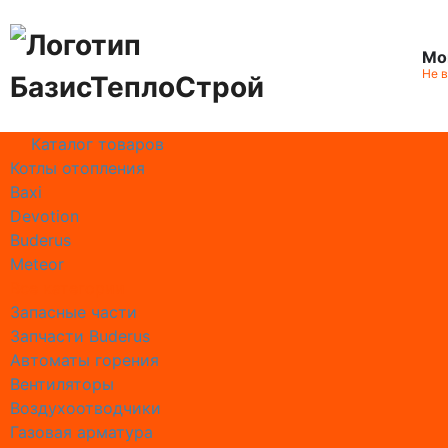
Мо
Не 
Каталог товаров
Котлы отопления
Работае
Baxi
Сотрудн
Devotion
Отзывы 
Buderus
Реквизи
Meteor
Информа
Все категории
Сертифи
Запасные части
Географ
Запчасти Buderus
Автоматы горения
Ремонт
Вентиляторы
Выезд м
Воздухоотводчики
Замена 
Газовая арматура
Замена 