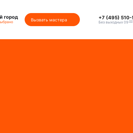
й город
+7 (495) 510
Вызвать мастера
00
выбрано
Без выходных 09
м с брендами
ики
клиентов
ты
ция на сайте
каты СЦентров
ия работ
астера
секции
секции Buderus