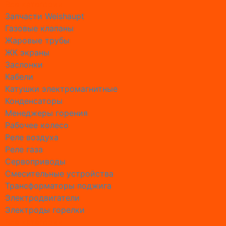
Все категории
Монтаж 
Запчасти Weishaupt
Монтаж 
Газовые клапаны
Монтаж 
Жаровые трубы
Монтаж D
ЖК экраны
Монтаж 
Заслонки
Монтаж 
Кабели
Монтаж 
Катушки электромагнитные
Монтаж 
Конденсаторы
Монтаж 
Менеджеры горения
Промыв
Рабочее колесо
Промывк
Реле воздухa
Промывк
Реле газа
Промывк
Сервоприводы
Промывк
Смесительные устройства
Промывк
Трансформаторы поджига
Промывк
Электродвигатели
Промывк
Электроды горелки
Промывка
Все категории
Промывк