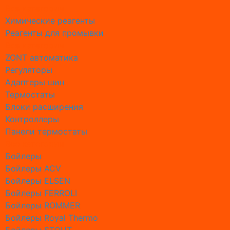
Все категории
Промывк
Химические реагенты
Промывк
Реагенты для промывки
Промывк
Все категории
Промывк
ZONT автоматика
Промывк
Регуляторы
Промывк
Адаптеры шин
Промывк
Термостаты
Промывк
Блоки расширения
Промывк
Контроллеры
Промывк
Панели термостаты
Настрой
Все категории
Настрой
Бойлеры
Настрой
Бойлеры ACV
Обслуж
Бойлеры ELSEN
Обслужи
Бойлеры FERROLI
Обслужи
Бойлеры ROMMER
Обслужи
Бойлеры Royal Thermo
Обслужи