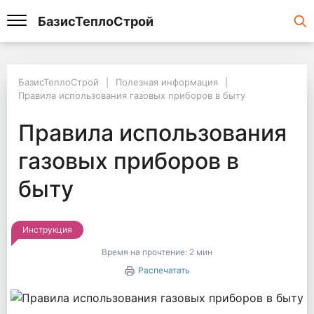
БазисТеплоСтрой
БазисТеплоСтрой
БазисТеплоСтрой
Полезная информация
Полезная информация
Правила использования газовых приборов в быту
Правила использования газовых приборов в быту
Правила использован
Правила использования
газовых приборов в
быту
Инструкция
Время на прочтение:
2 мин
Распечатать