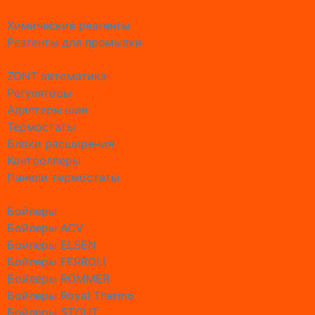
Все категории
Промывк
Химические реагенты
Промывк
Реагенты для промывки
Промывк
Все категории
Промывк
ZONT автоматика
Промывк
Регуляторы
Промывк
Адаптеры шин
Промывк
Термостаты
Промывк
Блоки расширения
Промывк
Контроллеры
Промывк
Панели термостаты
Настрой
Все категории
Настрой
Бойлеры
Настрой
Бойлеры ACV
Обслуж
Бойлеры ELSEN
Обслужи
Бойлеры FERROLI
Обслужи
Бойлеры ROMMER
Обслужи
Бойлеры Royal Thermo
Обслужи
Бойлеры STOUT
Обслужи