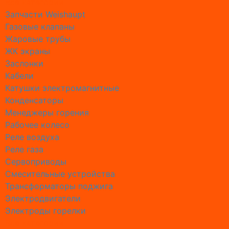
Все категории
Монтаж 
Запчасти Weishaupt
Монтаж 
Газовые клапаны
Монтаж 
Жаровые трубы
Монтаж D
ЖК экраны
Монтаж 
Заслонки
Монтаж 
Кабели
Монтаж 
Катушки электромагнитные
Монтаж 
Конденсаторы
Монтаж 
Менеджеры горения
Промыв
Рабочее колесо
Промывк
Реле воздухa
Промывк
Реле газа
Промывк
Сервоприводы
Промывк
Смесительные устройства
Промывк
Трансформаторы поджига
Промывк
Электродвигатели
Промывк
Электроды горелки
Промывка
Все категории
Промывк