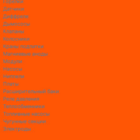
Горелки
Замена 
Датчики
Замена 
Диффреле
Замена 
Дымососы
Замена с
Клапаны
Замена с
Колосники
Замена с
Краны подпитки
Замена 
Магниевые аноды
Ремонт 
Модули
Ремон б
Насосы
Ремонт 
Ниппели
Ремонт 
Платы
Ремонт 
Расширительный баки
Ремонт 
Реле давления
Ремонт 
Теплообменники
Ремонт б
Топливные насосы
Ремонт 
Чугунные секции
Ремонт 
Электроды
Ремонт б
Все категории
Ремонт 