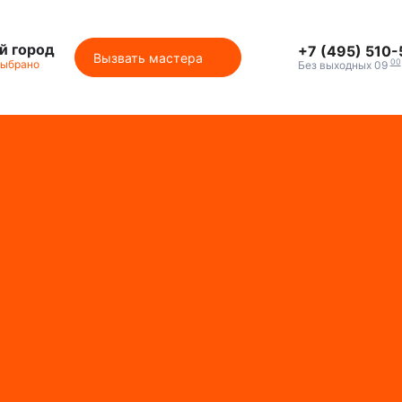
й город
+7 (495) 510
Вызвать мастера
00
выбрано
Без выходных 09
м с брендами
ики
клиентов
ты
ция на сайте
каты СЦентров
ия работ
астера
секции
секции Buderus