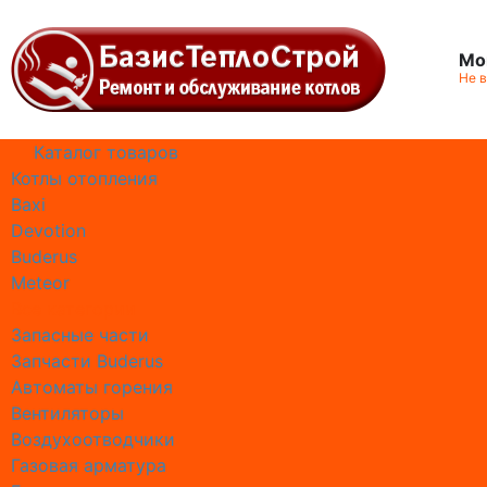
Мо
Не 
Каталог товаров
Котлы отопления
Работае
Baxi
Сотрудн
Devotion
Отзывы 
Buderus
Реквизи
Meteor
Информа
Все категории
Сертифи
Запасные части
Географ
Запчасти Buderus
Автоматы горения
Ремонт
Вентиляторы
Выезд м
Воздухоотводчики
Замена 
Газовая арматура
Замена 