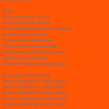
Все категории
Обслужи
Ерши
Обслужи
Ерши для ручной чисти
Обслужив
Ерши ручные бронзовые
Обслужи
Ерши ручные конические стальные
Обслужи
Ерши ручные латунные
Обслужи
Ерши ручные нейлоновые
Обслужи
Ерши ручные нержавеющие
Обслужи
Ерши ручные плоские стальные
Обслужи
Ерши ручные стальные
Пускона
Ерши фитинговые нержавеющие
Конденс
Все категории
Наполь
Ерши для чистки котлов
Настен
Ерши с резьбой 1/2" ворс нейлон
Ерши с резьбой 1/2" ворс сталь
Дежурн
Ерши с резьбой М10 ворс латунь
Аварийн
Ерши с резьбой М10 ворс нейлон
Об Обсл
Ерши с резьбой М10 ворс сталь
Промыв