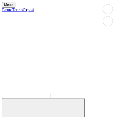
Меню
БазисТеплоСтрой