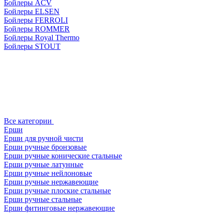
Бойлеры ACV
Бойлеры ELSEN
Бойлеры FERROLI
Бойлеры ROMMER
Бойлеры Royal Thermo
Бойлеры STOUT
Все категории
Ерши
Ерши для ручной чисти
Ерши ручные бронзовые
Ерши ручные конические стальные
Ерши ручные латунные
Ерши ручные нейлоновые
Ерши ручные нержавеющие
Ерши ручные плоские стальные
Ерши ручные стальные
Ерши фитинговые нержавеющие