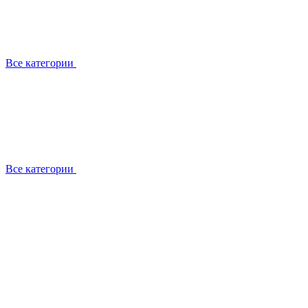
Все категории
Все категории
Работаем с брендами
Сотрудники
Отзывы клиентов
Реквизиты
Информация на сайте
Сертификаты СЦентров
География работ
Ремонт
Выезд мастера