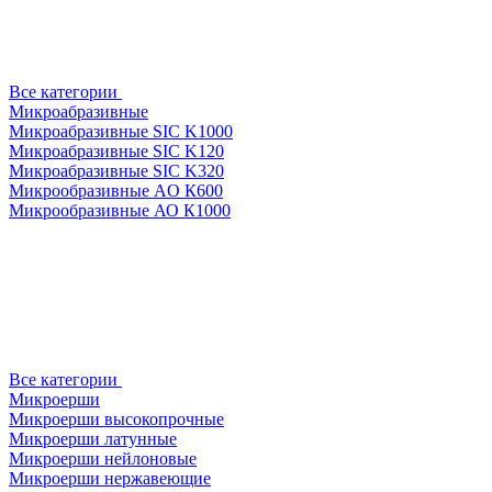
Все категории
Микроабразивные
Микроабразивные SIC K1000
Микроабразивные SIC K120
Микроабразивные SIC K320
Микрообразивные AO К600
Микрообразивные АО К1000
Все категории
Микроерши
Микроерши высокопрочные
Микроерши латунные
Микроерши нейлоновые
Микроерши нержавеющие