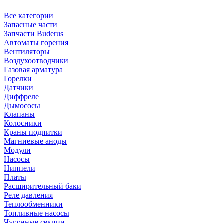
Все категории
Запасные части
Запчасти Buderus
Автоматы горения
Вентиляторы
Воздухоотводчики
Газовая арматура
Горелки
Датчики
Диффреле
Дымососы
Клапаны
Колосники
Краны подпитки
Магниевые аноды
Модули
Насосы
Ниппели
Платы
Расширительный баки
Реле давления
Теплообменники
Топливные насосы
Чугунные секции