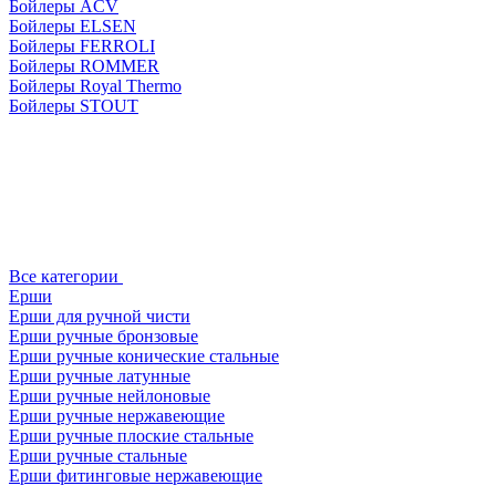
Бойлеры ACV
Бойлеры ELSEN
Бойлеры FERROLI
Бойлеры ROMMER
Бойлеры Royal Thermo
Бойлеры STOUT
Все категории
Ерши
Ерши для ручной чисти
Ерши ручные бронзовые
Ерши ручные конические стальные
Ерши ручные латунные
Ерши ручные нейлоновые
Ерши ручные нержавеющие
Ерши ручные плоские стальные
Ерши ручные стальные
Ерши фитинговые нержавеющие