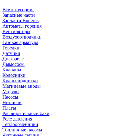
Все категории
Запасные части
Запчасти Buderus
Автоматы горения
Вентиляторы
Воздухоотводчики
Газовая арматура
Горелки
Датчики
Диффреле
Дымососы
Клапаны
Колосники
Краны подпитки
Магниевые аноды
Модули
Насосы
Ниппели
Платы
Расширительный баки
Реле давления
Теплообменники
Топливные насосы
Чугунные секции