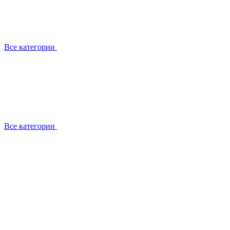
Все категории
Все категории
Работаем с брендами
Сотрудники
Отзывы клиентов
Реквизиты
Информация на сайте
Сертификаты СЦентров
География работ
Ремонт
Выезд мастера