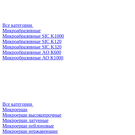
Все категории
Микроабразивные
Микроабразивные SIC K1000
Микроабразивные SIC K120
Микроабразивные SIC K320
Микрообразивные AO К600
Микрообразивные АО К1000
Все категории
Микроерши
Микроерши высокопрочные
Микроерши латунные
Микроерши нейлоновые
Микроерши нержавеющие