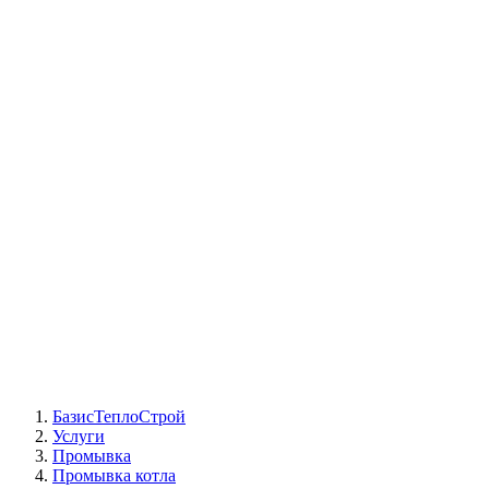
СЦ Buderus
СЦ Baxi
СЦ Viessmann
СЦ Wolf
СЦ Bosch
СЦ ACV
СЦ De Dietrich
Сотрудники
Реквизиты
БТС на карте
БазисТеплоСтрой
Услуги
Промывка
Промывка котла