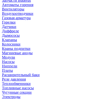
Запчасти Buderus
Автоматы горения
Вентиляторы
Воздухоотводчики
Газовая арматура
Горелки
Датчики
Диффреле
Дымососы
Клапаны
Колосники
Краны подпитки
Магниевые аноды
Модули
Насосы
Ниппели
Платы
Расширительный баки
Реле давления
Теплообменники
Топливные насосы
Чугунные секции
Электроды