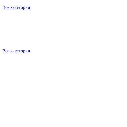
Все категории
Все категории
Работаем с брендами
Сотрудники
Отзывы клиентов
Реквизиты
Информация на сайте
Сертификаты СЦентров
География работ
Ремонт
Выезд мастера
Замена секции
Замена секции Buderus
Замена секции Viessmann