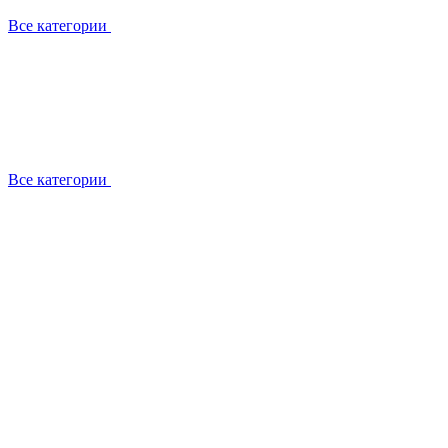
Все категории
Все категории
Работаем с брендами
Сотрудники
Отзывы клиентов
Реквизиты
Информация на сайте
Сертификаты СЦентров
География работ
Ремонт
Выезд мастера
Замена секции
Замена секции Buderus
Замена секции Viessmann