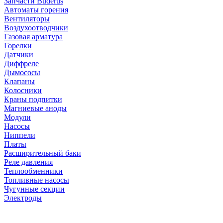
Запчасти Buderus
Автоматы горения
Вентиляторы
Воздухоотводчики
Газовая арматура
Горелки
Датчики
Диффреле
Дымососы
Клапаны
Колосники
Краны подпитки
Магниевые аноды
Модули
Насосы
Ниппели
Платы
Расширительный баки
Реле давления
Теплообменники
Топливные насосы
Чугунные секции
Электроды