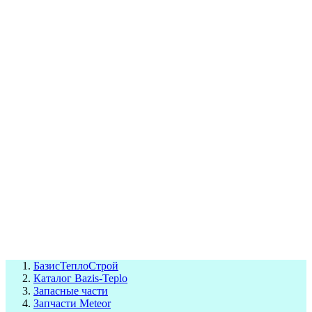
СЦ Buderus
СЦ Baxi
СЦ Viessmann
СЦ Wolf
СЦ Bosch
СЦ ACV
СЦ De Dietrich
Сотрудники
Реквизиты
БТС на карте
БазисТеплоСтрой
Каталог Bazis-Teplo
Запасные части
Запчасти Meteor