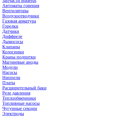
Запчасти Buderus
Автоматы горения
Вентиляторы
Воздухоотводчики
Газовая арматура
Горелки
Датчики
Диффреле
Дымососы
Клапаны
Колосники
Краны подпитки
Магниевые аноды
Модули
Насосы
Ниппели
Платы
Расширительный баки
Реле давления
Теплообменники
Топливные насосы
Чугунные секции
Электроды