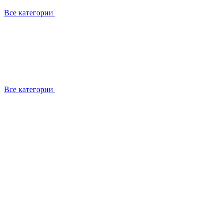
Все категории
Все категории
Работаем с брендами
Сотрудники
Отзывы клиентов
Реквизиты
Информация на сайте
Сертификаты СЦентров
География работ
Ремонт
Выезд мастера
Замена секции
Замена секции Buderus
Замена секции Viessmann