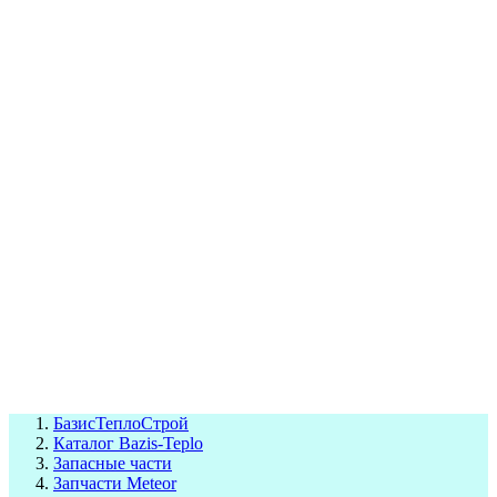
СЦ Buderus
СЦ Baxi
СЦ Viessmann
СЦ Wolf
СЦ Bosch
СЦ ACV
СЦ De Dietrich
Сотрудники
Реквизиты
БТС на карте
БазисТеплоСтрой
Каталог Bazis-Teplo
Запасные части
Запчасти Meteor