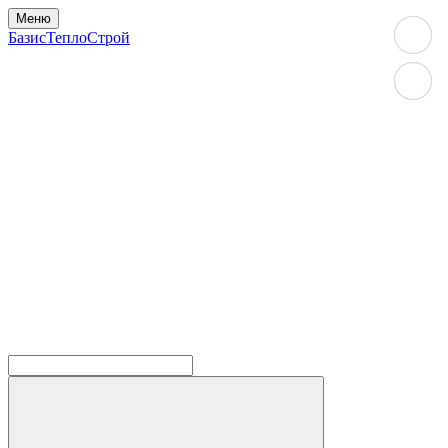
Меню
БазисТеплоСтрой