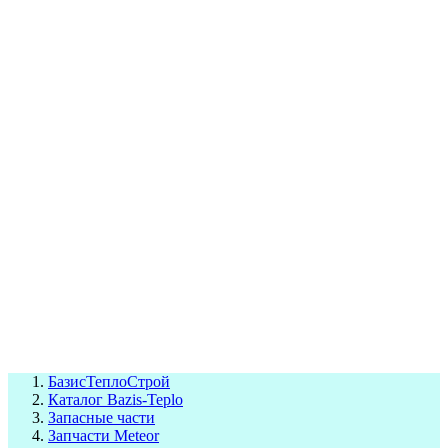
СЦ Buderus
СЦ Baxi
СЦ Viessmann
СЦ Wolf
СЦ Bosch
СЦ ACV
СЦ De Dietrich
Сотрудники
Реквизиты
БТС на карте
БазисТеплоСтрой
Каталог Bazis-Teplo
Запасные части
Запчасти Meteor