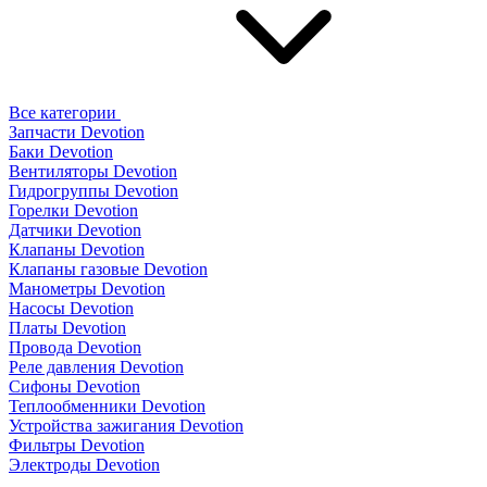
Все категории
Запчасти Devotion
Баки Devotion
Вентиляторы Devotion
Гидрогруппы Devotion
Горелки Devotion
Датчики Devotion
Клапаны Devotion
Клапаны газовые Devotion
Манометры Devotion
Насосы Devotion
Платы Devotion
Провода Devotion
Реле давления Devotion
Сифоны Devotion
Теплообменники Devotion
Устройства зажигания Devotion
Фильтры Devotion
Электроды Devotion