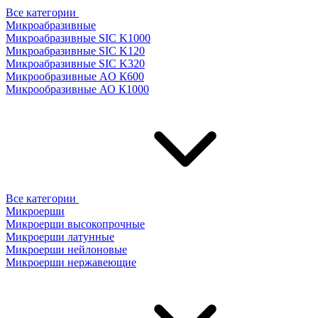
Все категории
Микроабразивные
Микроабразивные SIC K1000
Микроабразивные SIC K120
Микроабразивные SIC K320
Микрообразивные AO К600
Микрообразивные АО К1000
Все категории
Микроерши
Микроерши высокопрочные
Микроерши латунные
Микроерши нейлоновые
Микроерши нержавеющие