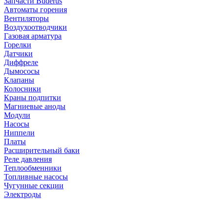
Запчасти Buderus
Автоматы горения
Вентиляторы
Воздухоотводчики
Газовая арматура
Горелки
Датчики
Диффреле
Дымососы
Клапаны
Колосники
Краны подпитки
Магниевые аноды
Модули
Насосы
Ниппели
Платы
Расширительный баки
Реле давления
Теплообменники
Топливные насосы
Чугунные секции
Электроды