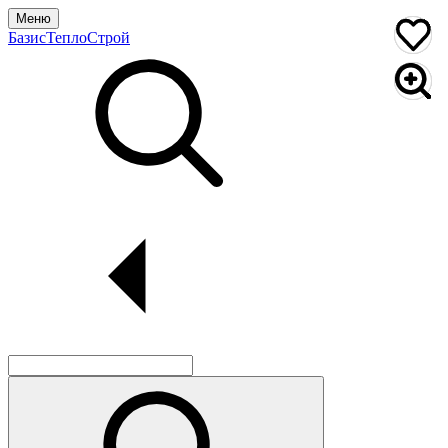
Меню
БазисТеплоСтрой