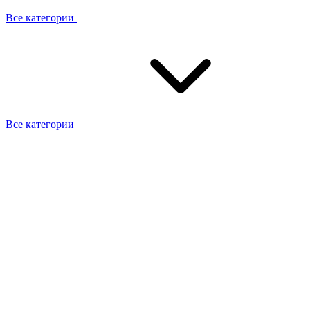
Все категории
Все категории
Работаем с брендами
Сотрудники
Отзывы клиентов
Реквизиты
Информация на сайте
Сертификаты СЦентров
География работ
Ремонт
Выезд мастера
Замена секции
Замена секции Buderus
Замена секции Viessmann