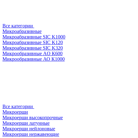
Все категории
Микроабразивные
Микроабразивные SIC K1000
Микроабразивные SIC K120
Микроабразивные SIC K320
Микрообразивные AO К600
Микрообразивные АО К1000
Все категории
Микроерши
Микроерши высокопрочные
Микроерши латунные
Микроерши нейлоновые
Микроерши нержавеющие