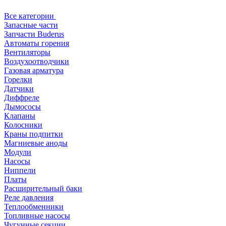
Все категории
Запасные части
Запчасти Buderus
Автоматы горения
Вентиляторы
Воздухоотводчики
Газовая арматура
Горелки
Датчики
Диффреле
Дымососы
Клапаны
Колосники
Краны подпитки
Магниевые аноды
Модули
Насосы
Ниппели
Платы
Расширительный баки
Реле давления
Теплообменники
Топливные насосы
Чугунные секции