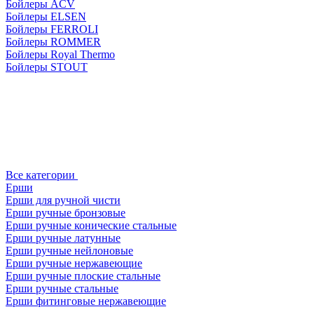
Бойлеры ACV
Бойлеры ELSEN
Бойлеры FERROLI
Бойлеры ROMMER
Бойлеры Royal Thermo
Бойлеры STOUT
Все категории
Ерши
Ерши для ручной чисти
Ерши ручные бронзовые
Ерши ручные конические стальные
Ерши ручные латунные
Ерши ручные нейлоновые
Ерши ручные нержавеющие
Ерши ручные плоские стальные
Ерши ручные стальные
Ерши фитинговые нержавеющие