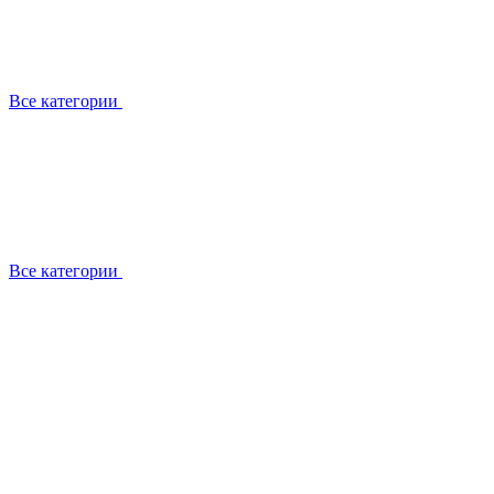
Все категории
Все категории
Работаем с брендами
Сотрудники
Отзывы клиентов
Реквизиты
Информация на сайте
Сертификаты СЦентров
География работ
Ремонт
Выезд мастера