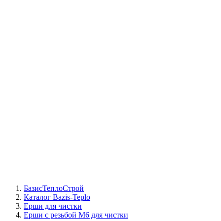
СЦ Buderus
СЦ Baxi
СЦ Viessmann
СЦ Wolf
СЦ Bosch
СЦ ACV
СЦ De Dietrich
Сотрудники
Реквизиты
БТС на карте
БазисТеплоСтрой
Каталог Bazis-Teplo
Ерши для чистки
Ерши с резьбой М6 для чистки