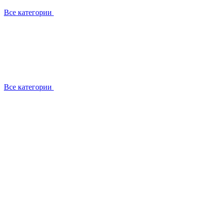
Все категории
Все категории
Работаем с брендами
Сотрудники
Отзывы клиентов
Реквизиты
Информация на сайте
Сертификаты СЦентров
География работ
Ремонт
Выезд мастера
Замена секции
Замена секции Buderus
Замена секции Viessmann