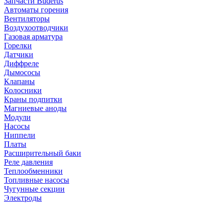
Запчасти Buderus
Автоматы горения
Вентиляторы
Воздухоотводчики
Газовая арматура
Горелки
Датчики
Диффреле
Дымососы
Клапаны
Колосники
Краны подпитки
Магниевые аноды
Модули
Насосы
Ниппели
Платы
Расширительный баки
Реле давления
Теплообменники
Топливные насосы
Чугунные секции
Электроды