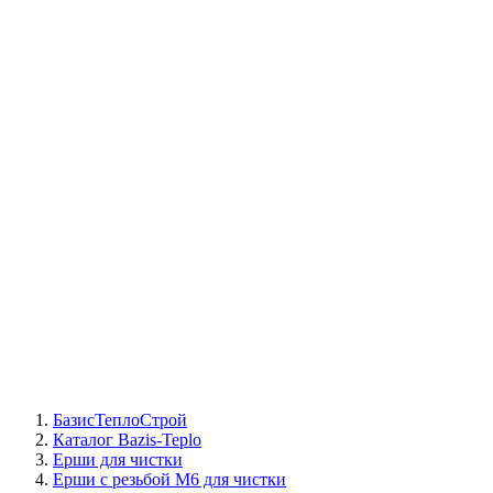
СЦ Buderus
СЦ Baxi
СЦ Viessmann
СЦ Wolf
СЦ Bosch
СЦ ACV
СЦ De Dietrich
Сотрудники
Реквизиты
БТС на карте
БазисТеплоСтрой
Каталог Bazis-Teplo
Ерши для чистки
Ерши с резьбой М6 для чистки