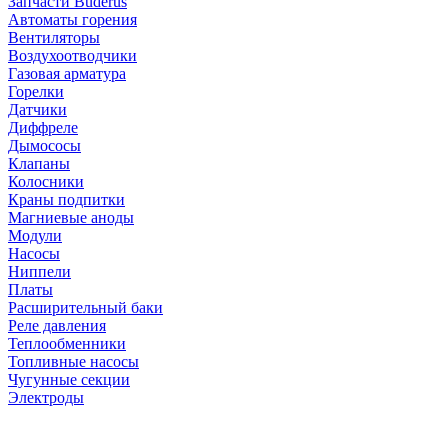
Запчасти Buderus
Автоматы горения
Вентиляторы
Воздухоотводчики
Газовая арматура
Горелки
Датчики
Диффреле
Дымососы
Клапаны
Колосники
Краны подпитки
Магниевые аноды
Модули
Насосы
Ниппели
Платы
Расширительный баки
Реле давления
Теплообменники
Топливные насосы
Чугунные секции
Электроды