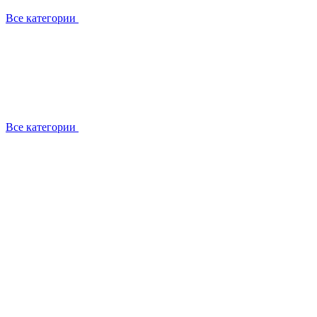
Все категории
Все категории
Работаем с брендами
Сотрудники
Отзывы клиентов
Реквизиты
Информация на сайте
Сертификаты СЦентров
География работ
Ремонт
Выезд мастера
Замена секции
Замена секции Buderus
Замена секции Viessmann